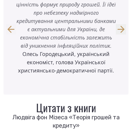
цінність формує природу грошей. Її ідеї
розши
про небезпеку надмірного
Укр
кредитування центральними банками
тран
є актуальними для України, де
уро
економічна стабільність залежить
від уникнення інфляційних політик.
Ві
Олесь Городецький, український
екон
економіст, голова Української
християнсько-демократичної партії.
Цитати з книги
Людвіга фон Мізеса «Теорія грошей та
кредиту»