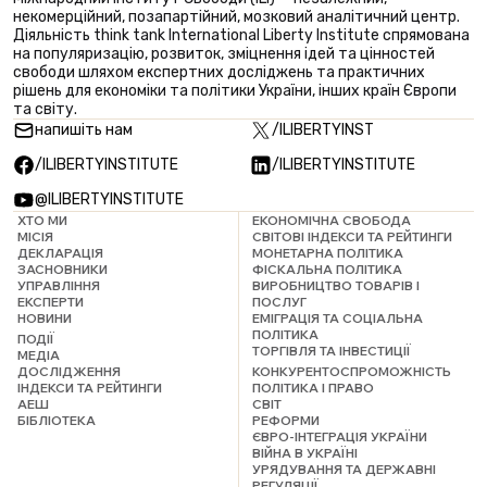
некомерційний, позапартійний, мозковий аналітичний центр.
Діяльність think tank International Liberty Institute спрямована
на популяризацію, розвиток, зміцнення ідей та цінностей
свободи шляхом експертних досліджень та практичних
рішень для економіки та політики України, інших країн Європи
та світу.
напишіть нам
/ILIBERTYINST
/ILIBERTYINSTITUTE
/ILIBERTYINSTITUTE
@ILIBERTYINSTITUTE
ХТО МИ
ЕКОНОМІЧНА СВОБОДА
МІСІЯ
СВІТОВІ ІНДЕКСИ ТА РЕЙТИНГИ
ДЕКЛАРАЦІЯ
МОНЕТАРНА ПОЛІТИКА
ЗАСНОВНИКИ
ФІСКАЛЬНА ПОЛІТИКА
УПРАВЛІННЯ
ВИРОБНИЦТВО ТОВАРІВ І
ЕКСПЕРТИ
ПОСЛУГ
НОВИНИ
ЕМІГРАЦІЯ ТА СОЦІАЛЬНА
ПОЛІТИКА
ПОДІЇ
ТОРГІВЛЯ ТА ІНВЕСТИЦІЇ
МЕДІА
ДОСЛІДЖЕННЯ
КОНКУРЕНТОСПРОМОЖНІСТЬ
ІНДЕКСИ ТА РЕЙТИНГИ
ПОЛІТИКА І ПРАВО
АЕШ
СВІТ
БІБЛІОТЕКА
РЕФОРМИ
ЄВРО-ІНТЕГРАЦІЯ УКРАЇНИ
ВІЙНА В УКРАЇНІ
УРЯДУВАННЯ ТА ДЕРЖАВНІ
РЕГУЛЯЦІЇ