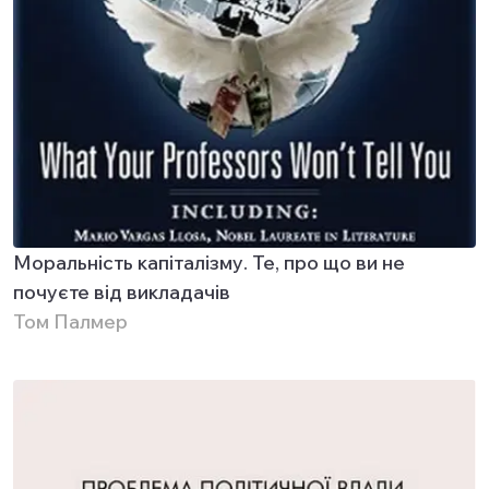
Моральність капіталізму. Те, про що ви не
почуєте від викладачів
Том Палмер