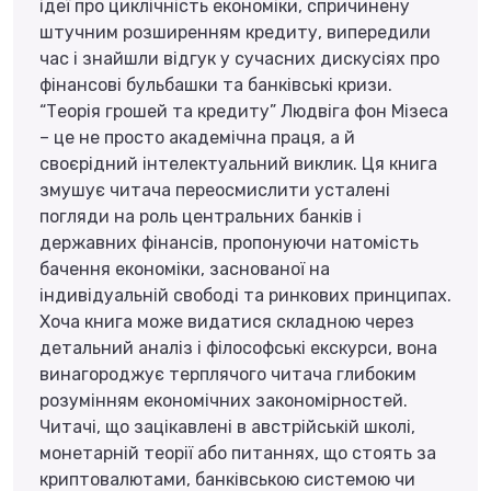
ідеї про циклічність економіки, спричинену
штучним розширенням кредиту, випередили
час і знайшли відгук у сучасних дискусіях про
фінансові бульбашки та банківські кризи.
“Теорія грошей та кредиту” Людвіга фон Мізеса
– це не просто академічна праця, а й
своєрідний інтелектуальний виклик. Ця книга
змушує читача переосмислити усталені
погляди на роль центральних банків і
державних фінансів, пропонуючи натомість
бачення економіки, заснованої на
індивідуальній свободі та ринкових принципах.
Хоча книга може видатися складною через
детальний аналіз і філософські екскурси, вона
винагороджує терплячого читача глибоким
розумінням економічних закономірностей.
Читачі, що зацікавлені в австрійській школі,
монетарній теорії або питаннях, що стоять за
криптовалютами, банківською системою чи