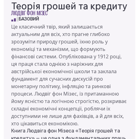
Теорія грошей та кредиту
ЛЮДВІГ ФОН МІЗЕС
БАЗОВИЙ
Це класичний твір, який залишається
актуальним для всіх, хто прагне глибоко
зрозуміти природу грошей, їхню роль у
економіці та механізми, що формують
фінансові системи. Опублікована у 1912 році,
ця праця стала однією з наріжних для
австрійської економічної школи та заклала
фундамент для сучасних дискусій про
монетарну політику, інфляцію та ринкові
процеси. Людвіг фон Мізес, із притаманною
йому ясністю та логічною строгістю, розкриває
складні економічні концепції, роблячи їх
доступними не лише для фахівців, а й для всіх,
хто цікавиться економікою.
Книга Людвіга фон Мізеса «Теорія грошей та
кредиту» — це одна з фундаментальних праць