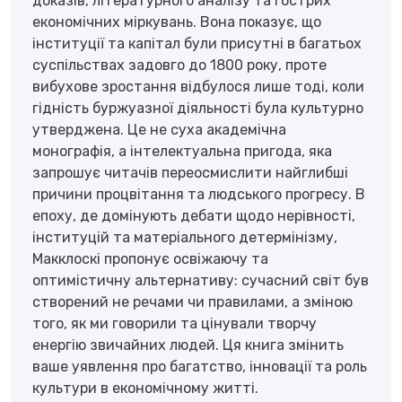
доказів, літературного аналізу та гострих
економічних міркувань. Вона показує, що
інституції та капітал були присутні в багатьох
суспільствах задовго до 1800 року, проте
вибухове зростання відбулося лише тоді, коли
гідність буржуазної діяльності була культурно
утверджена. Це не суха академічна
монографія, а інтелектуальна пригода, яка
запрошує читачів переосмислити найглибші
причини процвітання та людського прогресу. В
епоху, де домінують дебати щодо нерівності,
інституцій та матеріального детермінізму,
Макклоскі пропонує освіжаючу та
оптимістичну альтернативу: сучасний світ був
створений не речами чи правилами, а зміною
того, як ми говорили та цінували творчу
енергію звичайних людей. Ця книга змінить
ваше уявлення про багатство, інновації та роль
культури в економічному житті.