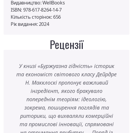
Видавництво: WellBooks
ISBN: 978-617-8264-14-7
Кількість сторінок: 656
Рік видання: 2024
Рецензії
У книзі «Буржуазна гідність» історик
Цей
та економіст світового класу Дейрдре
п'яти
Н. Макклоскі пропонує важливий
див
інгредієнт, якого бракувало
Мак
попереднім теоріям: ідеологію,
ліберт
зокрема, поширення поглядів та
ви
риторики, що вихваляли комерційні
н
та промислові інновації, спрямовані
на отримання прибутку. ... Поряд із
Джо