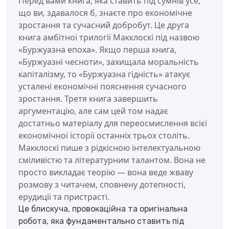
Перед вами книга, яка ставить під сумнів усе,
що ви, здавалося б, знаєте про економічне
зростання та сучасний добробут. Це друга
книга амбітної трилогії Макклоскі під назвою
«Буржуазна епоха». Якщо перша книга,
«Буржуазні чесноти», захищала моральність
капіталізму, то «Буржуазна гідність» атакує
усталені економічні пояснення сучасного
зростання. Третя книга завершить
аргументацію, але сам цей том надає
достатньо матеріалу для переосмислення всієї
економічної історії останніх трьох століть.
Макклоскі пише з рідкісною інтелектуальною
сміливістю та літературним талантом. Вона не
просто викладає теорію — вона веде жваву
розмову з читачем, сповнену дотепності,
ерудиції та пристрасті.
Це блискуча, провокаційна та оригінальна
робота, яка фундаментально ставить під