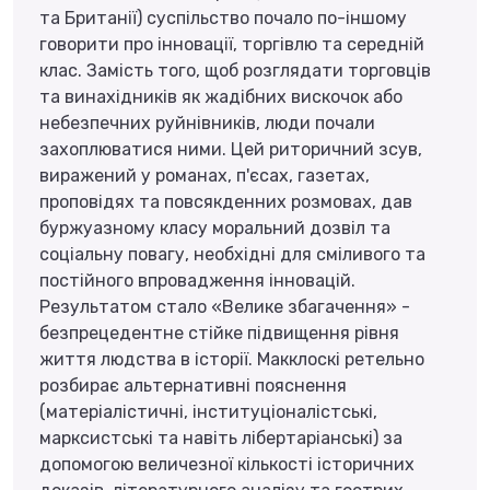
та Британії) суспільство почало по-іншому
говорити про інновації, торгівлю та середній
клас. Замість того, щоб розглядати торговців
та винахідників як жадібних вискочок або
небезпечних руйнівників, люди почали
захоплюватися ними. Цей риторичний зсув,
виражений у романах, п'єсах, газетах,
проповідях та повсякденних розмовах, дав
буржуазному класу моральний дозвіл та
соціальну повагу, необхідні для сміливого та
постійного впровадження інновацій.
Результатом стало «Велике збагачення» -
безпрецедентне стійке підвищення рівня
життя людства в історії. Макклоскі ретельно
розбирає альтернативні пояснення
(матеріалістичні, інституціоналістські,
марксистські та навіть лібертаріанські) за
допомогою величезної кількості історичних