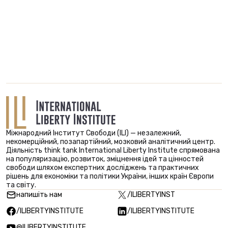
Міжнародний Інститут Свободи (ILI) — незалежний,
некомерційний, позапартійний, мозковий аналітичний центр.
Діяльність think tank International Liberty Institute спрямована
на популяризацію, розвиток, зміцнення ідей та цінностей
свободи шляхом експертних досліджень та практичних
рішень для економіки та політики України, інших країн Європи
та світу.
напишіть нам
/ILIBERTYINST
/ILIBERTYINSTITUTE
/ILIBERTYINSTITUTE
@ILIBERTYINSTITUTE