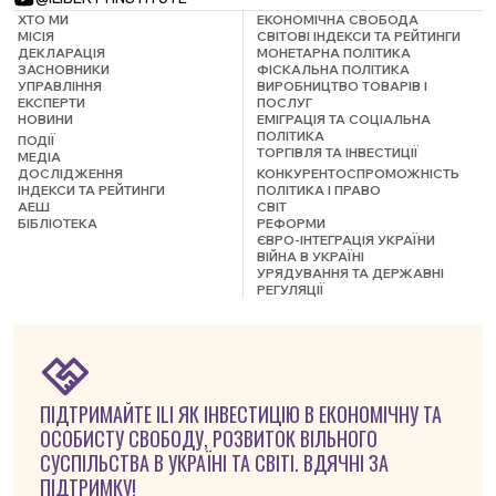
ХТО МИ
ЕКОНОМІЧНА СВОБОДА
МІСІЯ
СВІТОВІ ІНДЕКСИ ТА РЕЙТИНГИ
ДЕКЛАРАЦІЯ
МОНЕТАРНА ПОЛІТИКА
ЗАСНОВНИКИ
ФІСКАЛЬНА ПОЛІТИКА
УПРАВЛІННЯ
ВИРОБНИЦТВО ТОВАРІВ І
ЕКСПЕРТИ
ПОСЛУГ
НОВИНИ
ЕМІГРАЦІЯ ТА СОЦІАЛЬНА
ПОЛІТИКА
ПОДІЇ
ТОРГІВЛЯ ТА ІНВЕСТИЦІЇ
МЕДІА
ДОСЛІДЖЕННЯ
КОНКУРЕНТОСПРОМОЖНІСТЬ
ІНДЕКСИ ТА РЕЙТИНГИ
ПОЛІТИКА І ПРАВО
АЕШ
СВІТ
БІБЛІОТЕКА
РЕФОРМИ
ЄВРО-ІНТЕГРАЦІЯ УКРАЇНИ
ВІЙНА В УКРАЇНІ
УРЯДУВАННЯ ТА ДЕРЖАВНІ
РЕГУЛЯЦІЇ
ПІДТРИМАЙТЕ ILI ЯК ІНВЕСТИЦІЮ В ЕКОНОМІЧНУ ТА
ОСОБИСТУ СВОБОДУ, РОЗВИТОК ВІЛЬНОГО
СУСПІЛЬСТВА В УКРАЇНІ ТА СВІТІ. ВДЯЧНІ ЗА
ПІДТРИМКУ!