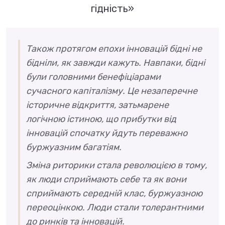
гідність»
Також протягом епохи інновацій бідні не
бідніли, як завжди кажуть. Навпаки, бідні
були головними бенефіціарами
сучасного капіталізму. Це незаперечне
історичне відкриття, затьмарене
логічною істиною, що прибутки від
інновацій спочатку йдуть переважно
буржуазним багатіям.
Зміна риторики стала революцією в тому,
як люди сприймають себе та як вони
сприймають середній клас, буржуазною
переоцінкою. Люди стали толерантними
до ринків та інновацій.