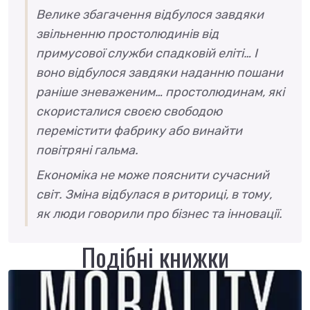
Велике збагачення відбулося завдяки
звільненню простолюдинів від
примусової служби спадковій еліті… І
воно відбулося завдяки наданню пошани
раніше зневаженим… простолюдинам, які
скористалися своєю свободою
перемістити фабрику або винайти
повітряні гальма.
Економіка не може пояснити сучасний
світ. Зміна відбулася в риториці, в тому,
як люди говорили про бізнес та інновації.
Подібні книжки