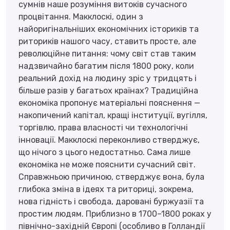
сумнів наше розуміння витоків сучасного
процвітання. Макклоскі, один з
найоригінальніших економічних істориків та
риториків нашого часу, ставить просте, але
революційне питання: чому світ став таким
надзвичайно багатим після 1800 року, коли
реальний дохід на людину зріс у тридцять і
більше разів у багатьох країнах? Традиційна
економіка пропонує матеріальні пояснення —
накопичений капітал, кращі інституції, вугілля,
торгівлю, права власності чи технологічні
інновації. Макклоскі переконливо стверджує,
що нічого з цього недостатньо. Сама лише
економіка не може пояснити сучасний світ.
Справжньою причиною, стверджує вона, була
глибока зміна в ідеях та риториці, зокрема,
нова гідність і свобода, даровані буржуазії та
простим людям. Приблизно в 1700–1800 роках у
північно-західній Європі (особливо в Голландії