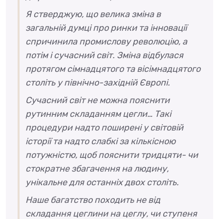
Я стверджую, що велика зміна в
загальній думці про ринки та інновації
спричинила промислову революцію, а
потім і сучасний світ. Зміна відбулася
протягом сімнадцятого та вісімнадцятого
століть у північно-західній Європі.
Сучасний світ не можна пояснити
рутинним складанням цегли… Такі
процедури надто поширені у світовій
історії та надто слабкі за кількісною
потужністю, щоб пояснити тридцяти- чи
стократне збагачення на людину,
унікальне для останніх двох століть.
Наше багатство походить не від
складання цеглини на цеглу, чи ступеня