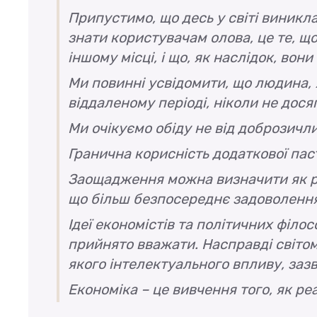
Припустимо, що десь у світі виникла
знати користувачам олова, це те, щ
іншому місці, і що, як наслідок, вон
Ми повинні усвідомити, що людина, 
віддаленому періоді, ніколи не дося
Ми очікуємо обіду не від доброзичлив
Гранична корисність додаткової пас
Заощадження можна визначити як ріш
що більш безпосереднє задоволення
Ідеї економістів та політичних філос
прийнято вважати. Насправді світом
якого інтелектуального впливу, заз
Економіка – це вивчення того, як р