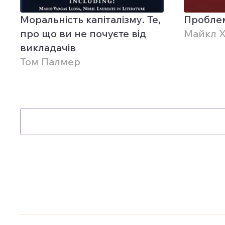
Моральність капіталізму. Те,
Проблем
про що ви не почуєте від
Майкл 
викладачів
Том Палмер