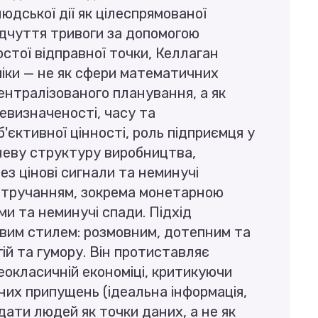
юдської дії як цілеспрямованої
ідчуття тривоги за допомогою
остої відправної точки, Келлаган
міки — не як сфери математичних
ентралізованого планування, а як
невизначеності, часу та
б'єктивної цінності, роль підприємця у
неву структуру виробництва,
ез цінові сигнали та неминучі
втручанням, зокрема монетарною
ми та неминучі спади. Підхід
ивим стилем: розмовним, дотепним та
ій та гумору. Він протиставляє
еокласичній економіці, критикуючи
них припущень (ідеальна інформація,
дати людей як точки даних, а не як