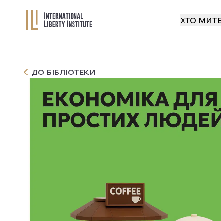
ХТО МИ
ХТО МИ
Т
Т
ДО БІБЛІОТЕКИ