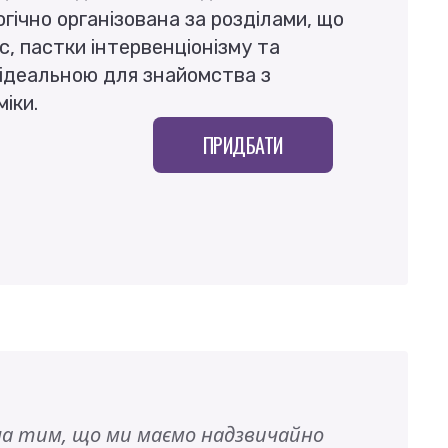
огічно організована за розділами, що
с, пастки інтервенціонізму та
 ідеальною для знайомства з
іки.
ПРИДБАТИ
ча тим, що ми маємо надзвичайно
Написан