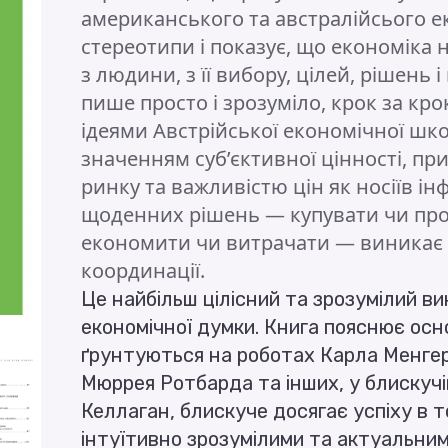
американського та австралійсього е
стереотипи і показує, що економіка 
з людини, з її вибору, цілей, рішень
пише просто і зрозуміло, крок за к
ідеями Австрійської економічної шк
значенням суб’єктивної цінності, п
ринку та важливістю цін як носіїв інф
щоденних рішень — купувати чи про
економити чи витрачати — виникає 
координації.
Це найбільш цілісний та зрозумілий 
економічної думки. Книга пояснює осно
ґрунтуються на роботах Карла Менгера
Мюррея Ротбарда та інших, у блискучій,
Келлаган, блискуче досягає успіху в т
інтуїтивно зрозумілими та актуальним