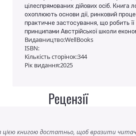
цілеспрямованих дійових осіб. Книга л
охоплюють основи дії, ринковий проце
практичне застосування, що робить її
принципами Австрійської школи економ
Видавництво:WellBooks
ISBN:
Кількість сторінок:344
Рік видання:2025
Рецензії
з цією книгою достатньо, щоб вразити чита