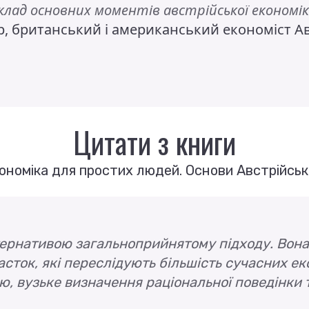
лад основних моментів австрійської економік
р, британський і американський економіст А
Цитати з книги
номіка для простих людей. Основи Австрійсько
тернативою загальноприйнятому підходу. Вона 
асток, які переслідують більшість сучасних е
ю, вузьке визначення раціональної поведінки