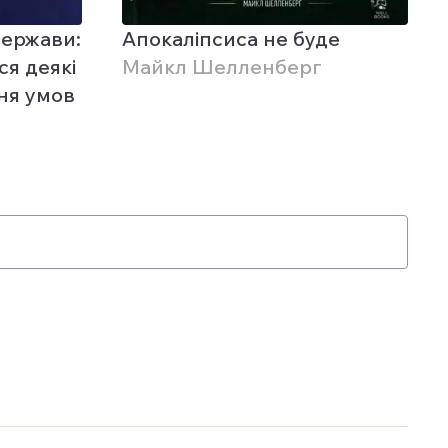
держави:
Апокаліпсиса не буде
ся деякі
Майкл Шелленберг
ня умов