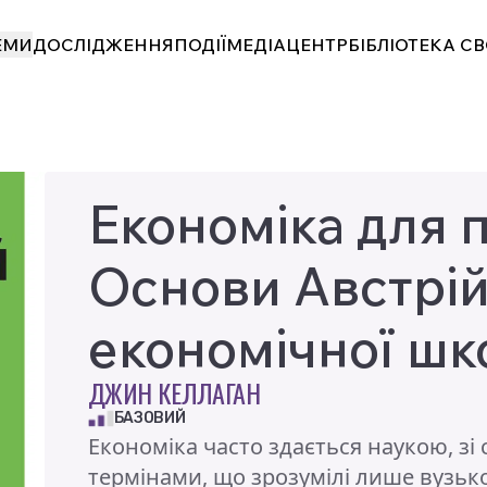
ЕМИ
ЕМИ
ДОСЛІДЖЕННЯ
ДОСЛІДЖЕННЯ
ПОДІЇ
ПОДІЇ
МЕДІАЦЕНТР
МЕДІАЦЕНТР
БІБЛІОТЕКА С
БІБЛІОТЕКА С
Економіка для 
Основи Австрій
економічної шк
ДЖИН КЕЛЛАГАН
БАЗОВИЙ
Економіка часто здається наукою, з
термінами, що зрозумілі лише вузько