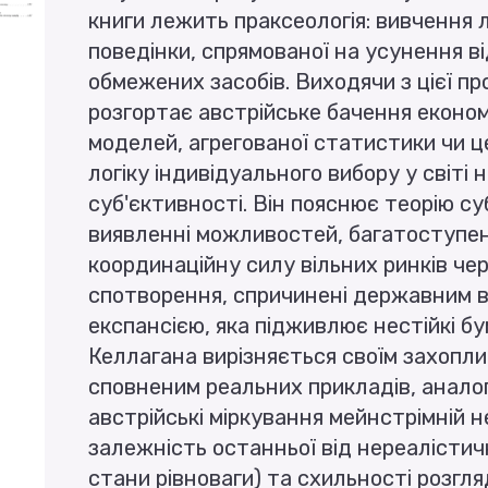
книги лежить праксеологія: вивчення л
поведінки, спрямованої на усунення в
обмежених засобів. Виходячи з цієї пр
розгортає австрійське бачення еконо
моделей, агрегованої статистики чи ц
логіку індивідуального вибору у світі 
суб'єктивності. Він пояснює теорію су
виявленні можливостей, багатоступе
координаційну силу вільних ринків чер
спотворення, спричинені державним 
експансією, яка підживлює нестійкі бу
Келлагана вирізняється своїм захопл
сповненим реальних прикладів, аналог
австрійські міркування мейнстрімній н
залежність останньої від нереалістич
стани рівноваги) та схильності розгля