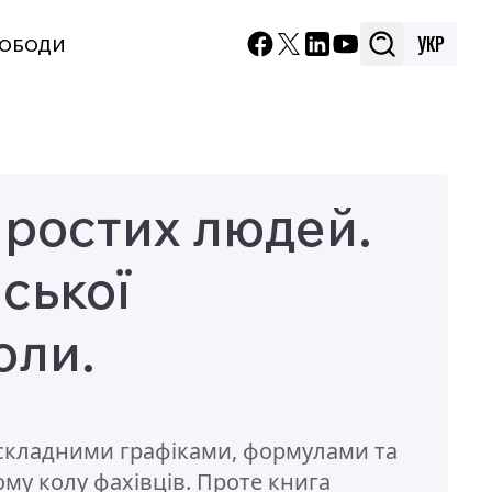
УКР
УКР
ВОБОДИ
ВОБОДИ
простих людей.
ської
оли.
і складними графіками, формулами та
му колу фахівців. Проте книга