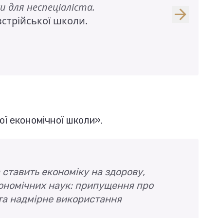
и для неспеціаліста.
встрійської школи.
ї економічної школи».
ставить економіку на здорову,
кономічних наук: припущення про
 та надмірне використання