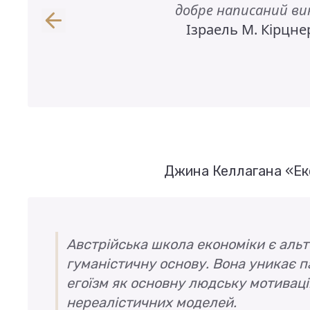
добре написаний вик
Ізраель М. Кірцне
Джина Келлагана «Еко
Австрійська школа економіки є аль
гуманістичну основу. Вона уникає п
егоїзм як основну людську мотиваці
нереалістичних моделей.