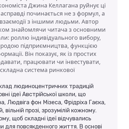
кономіста Джина Келлагана руйнує ці
насправді починається не з формул, а
 і взаємодії з іншими людьми. Автор
роком знайомлячи читача з основними
оли: роллю індивідуального вибору,
риродою підприємництва, функцією
ормації. Він показує, як із простих
давати, працювати чи інвестувати,
складна система ринкової
виклад людиноцентричних традицій
вні ідеї Австрійської школи, що
, Людвіга фон Мізеса, Фрідріха Гаєка,
 вільній прозі, зрозумілій кожному.
ому, щоб складні ідеї відчувались
и для повсякденного життя. В основі