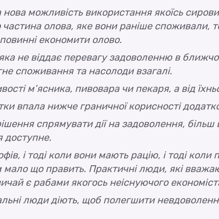
 нова можливість використання якоїсь сировин
о частина олова, яке вони раніше споживали, 
и повинні економити олово.
яка не віддає перевагу задоволенню в ближчо
гне споживання та насолоди взагалі.
ості м’ясника, пивовара чи пекаря, а від їхнь
тки впала нижче граничної корисності додатко
ення спрямувати дії на задоволення, більш ві
 доступне.
офів, і тоді коли вони мають рацію, і тоді кол
 мало що править. Практичні люди, які вважаю
вичай є рабами якогось неіснуючого економіст
еальні люди діють, щоб полегшити невдоволенн