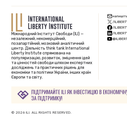
напишіт
/ILIBERT
/ILIBERT
/ILIBERT
Міжнародний Інститут Свободи (ILI) —
незалежний, некомерційний,
@ILIBER
позапартійний, мозковий аналітичний
центр. Діяльність think tank International
Liberty Institute спрямована на
популяризацію, розвиток, зміцнення ідей
та цінностей свободи шляхом експертних
досліджень та практичних рішень для
економіки та політики України, інших країн
Європи та світу.
ПІДТРИМАЙТЕ ILI ЯК ІНВЕСТИЦІЮ В ЕКОНОМІЧН
ЗА ПІДТРИМКУ!
© 2026 ILI. ALL RIGHTS RESERVED.