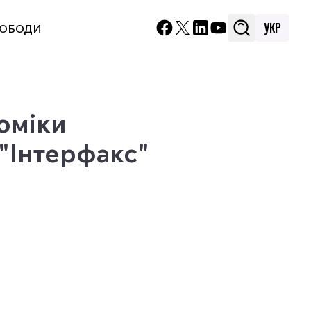
УКР
ВОБОДИ
номіки
 "Інтерфакс"