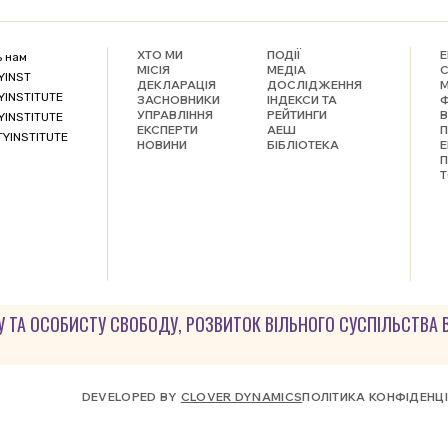
ХТО МИ
ПОДІЇ
Е
ь нам
МІСІЯ
МЕДІА
С
YINST
ДЕКЛАРАЦІЯ
ДОСЛІДЖЕННЯ
М
YINSTITUTE
ЗАСНОВНИКИ
ІНДЕКСИ ТА
Ф
УПРАВЛІННЯ
РЕЙТИНГИ
В
YINSTITUTE
ЕКСПЕРТИ
АЕШ
TYINSTITUTE
НОВИНИ
БІБЛІОТЕКА
Е
П
Т
У ТА ОСОБИСТУ СВОБОДУ, РОЗВИТОК ВІЛЬНОГО СУСПІЛЬСТВА В У
DEVELOPED BY
CLOVER DYNAMICS
ПОЛІТИКА КОНФІДЕНЦ