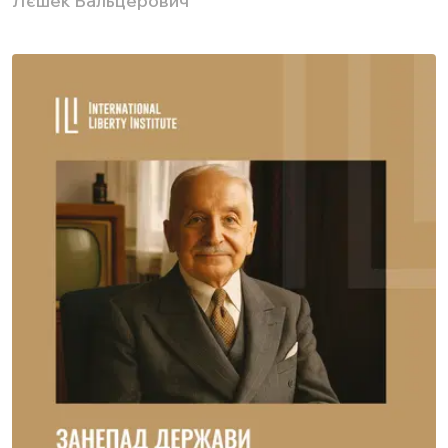
Лєшек Бальцерович