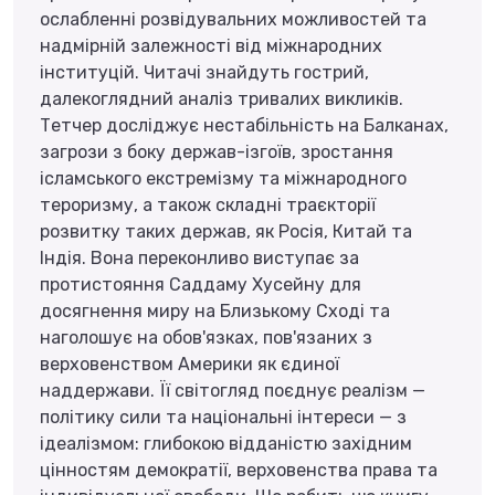
ослабленні розвідувальних можливостей та
надмірній залежності від міжнародних
інституцій. Читачі знайдуть гострий,
далекоглядний аналіз тривалих викликів.
Тетчер досліджує нестабільність на Балканах,
загрози з боку держав-ізгоїв, зростання
ісламського екстремізму та міжнародного
тероризму, а також складні траєкторії
розвитку таких держав, як Росія, Китай та
Індія. Вона переконливо виступає за
протистояння Саддаму Хусейну для
досягнення миру на Близькому Сході та
наголошує на обов'язках, пов'язаних з
верховенством Америки як єдиної
наддержави. Її світогляд поєднує реалізм —
політику сили та національні інтереси — з
ідеалізмом: глибокою відданістю західним
цінностям демократії, верховенства права та