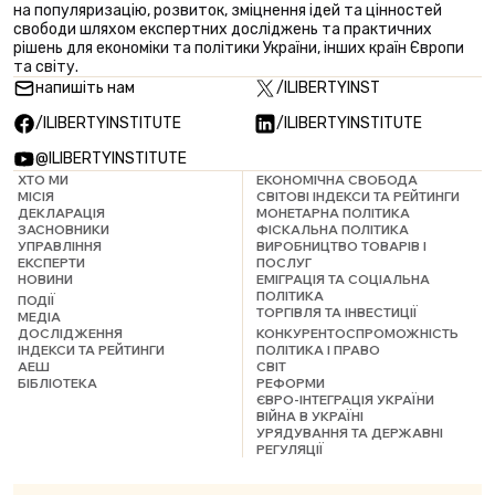
на популяризацію, розвиток, зміцнення ідей та цінностей
свободи шляхом експертних досліджень та практичних
рішень для економіки та політики України, інших країн Європи
та світу.
напишіть нам
/ILIBERTYINST
/ILIBERTYINSTITUTE
/ILIBERTYINSTITUTE
@ILIBERTYINSTITUTE
ХТО МИ
ЕКОНОМІЧНА СВОБОДА
МІСІЯ
СВІТОВІ ІНДЕКСИ ТА РЕЙТИНГИ
ДЕКЛАРАЦІЯ
МОНЕТАРНА ПОЛІТИКА
ЗАСНОВНИКИ
ФІСКАЛЬНА ПОЛІТИКА
УПРАВЛІННЯ
ВИРОБНИЦТВО ТОВАРІВ І
ЕКСПЕРТИ
ПОСЛУГ
НОВИНИ
ЕМІГРАЦІЯ ТА СОЦІАЛЬНА
ПОЛІТИКА
ПОДІЇ
ТОРГІВЛЯ ТА ІНВЕСТИЦІЇ
МЕДІА
ДОСЛІДЖЕННЯ
КОНКУРЕНТОСПРОМОЖНІСТЬ
ІНДЕКСИ ТА РЕЙТИНГИ
ПОЛІТИКА І ПРАВО
АЕШ
СВІТ
БІБЛІОТЕКА
РЕФОРМИ
ЄВРО-ІНТЕГРАЦІЯ УКРАЇНИ
ВІЙНА В УКРАЇНІ
УРЯДУВАННЯ ТА ДЕРЖАВНІ
РЕГУЛЯЦІЇ