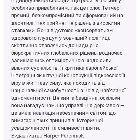
індивідуальної свободи. Що робить цю книгу
особливо привабливим, так це голос Тетчер:
прямий, безкомпромісний та сформований на
десятиліттях прийняття рішень з високими
ставками. Вона відстоює «консерватизм
здорового глузду» у зовнішній політиці,
скептично ставлячись до надмірно
бюрократичних глобальних рішень, водночас
залишаючись оптимістичною щодо сили
вільних суспільств. Її критика європейської
інтеграції як штучної конструкції підкреслює її
віру в життєву силу, яка походить від
національної самобутності, а не від нав'язаної
одноманітності. Ця книга безцінна, оскільки
вона нагадує нам, що управління державою —
це вміла навігація небезпечним світом, що
вимагає чітких принципів, історичної
усвідомленості та сміливості діяти.
Видавництво:Harper Perennials