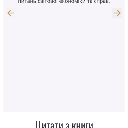
питань світової економіки та справ.
амери
К
Кон
губе
Цитати з книги