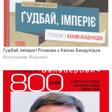
Гудбай, імперіє! Розмови з Кахою Бендукідзе
Володимир Федорін