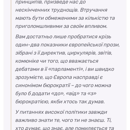
принципів, призведе нас до
нескінченних труднощів. Втручання
мають бути обмеженими за кількістю та
приголомшливими за своїм впливом.
Вам достатньо лише пробратися крізь
один-два показники європейської прози,
зібрані з її директив, циркулярів, звітів,
комюніке чи того, що вважається
дебатами в її «парламенті», і ви швидко
зрозумієте, що Європа насправді є
синонімом бюрократії – до чого можна
було б додати «до», «від» та «з»
бюрократією, якби хтось так думав.
У питаннях високої політики завжди
важливо знати те, чого ти не знаєш. Ті,
хто думає, що знає, але помиляється та