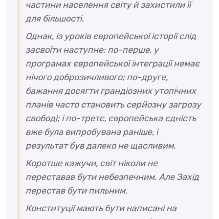
частини населення світу й захистили її
для більшості.
Однак, із уроків європейської історії слід
засвоїти наступне: по-перше, у
програмах європейської інтеграції немає
нічого доброзичливого; по-друге,
бажання досягти грандіозних утопічних
планів часто становить серйозну загрозу
свободі; і по-третє, європейська єдність
вже була випробувана раніше, і
результат був далеко не щасливим.
Коротше кажучи, світ ніколи не
переставав бути небезпечним. Але Захід
перестав бути пильним.
Конституції мають бути написані на