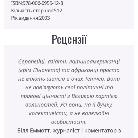
ISBN:978-006-0959-12-8
Кількість сторінок:512
Рік видання:2003
Рецензії
Європейці, азіати, латиноамериканці
Багат
(крім Піночета) та африканці просто
див
не мають шансів в очах Тетчер. Вони
Тет
не пов'язують свої політичні та
кни
правові цінності з Великою хартією
Є
вольностей. Усі вони, на її думку,
перег
колективісти, а не волелюбні
закл
особистості.
Білл Еммотт, журналіст і коментатор з
приєд