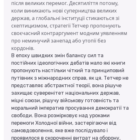
після великих перемог. Десятиліття потому,
коли виникають нові суперництва великих
держав, а глобальні інституції стикаються зі
скептицизмом, стратегії Тетчер пропонують
своєчасний контраргумент модним уявленням
про неминучий занепад або утопії без
кордонів.
В епоху швидких змін балансу сил та
постійних ідеологічних дебатів мало які книги
пропонують настільки чіткий та принциповий
путівник з міжнародних справ, як ця. Тетчер не
представляє абстрактної теорії, вона рішуче
захищає суверенітет національних держав,
міцні союзи, рішучу військову готовність та
моральний імператив просування демократії та
свободи. Вона розмірковує над уроками
перемоги Холодної війни, застерігаючи від
самовдоволення, яке вже послідувало і
проявилося в скороченні витрат на оборону,