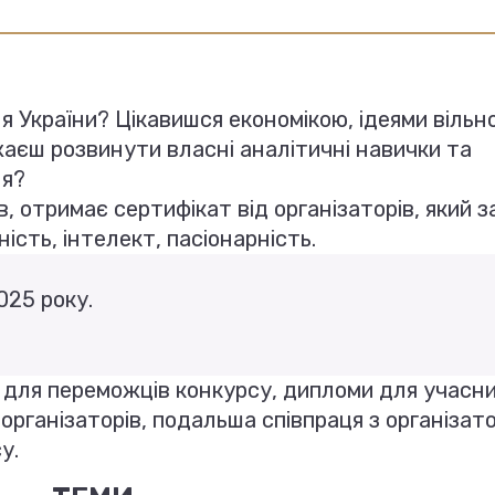
я України? Цікавишся економікою, ідеями вільн
аєш розвинути власні аналітичні навички та
ня?
 отримає сертифікат від організаторів, який з
ість, інтелект, пасіонарність.
025 року.
 для переможців конкурсу, дипломи для учасни
організаторів, подальша співпраця з організато
у.