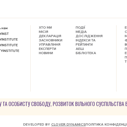
ХТО МИ
ПОДІЇ
Е
ь нам
МІСІЯ
МЕДІА
С
YINST
ДЕКЛАРАЦІЯ
ДОСЛІДЖЕННЯ
М
YINSTITUTE
ЗАСНОВНИКИ
ІНДЕКСИ ТА
Ф
УПРАВЛІННЯ
РЕЙТИНГИ
В
YINSTITUTE
ЕКСПЕРТИ
АЕШ
TYINSTITUTE
НОВИНИ
БІБЛІОТЕКА
Е
П
Т
У ТА ОСОБИСТУ СВОБОДУ, РОЗВИТОК ВІЛЬНОГО СУСПІЛЬСТВА В У
DEVELOPED BY
CLOVER DYNAMICS
ПОЛІТИКА КОНФІДЕНЦ