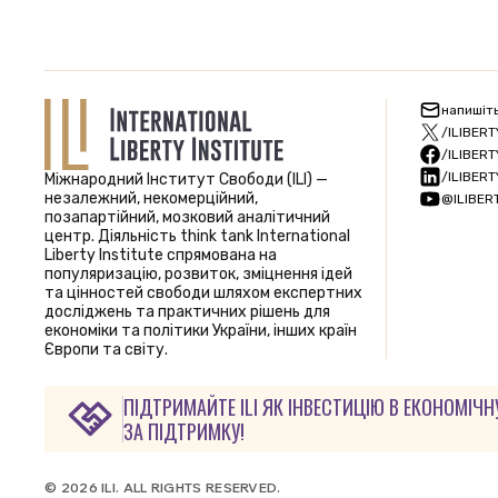
напишіт
/ILIBERT
/ILIBERT
/ILIBERT
Міжнародний Інститут Свободи (ILI) —
незалежний, некомерційний,
@ILIBER
позапартійний, мозковий аналітичний
центр. Діяльність think tank International
Liberty Institute спрямована на
популяризацію, розвиток, зміцнення ідей
та цінностей свободи шляхом експертних
досліджень та практичних рішень для
економіки та політики України, інших країн
Європи та світу.
ПІДТРИМАЙТЕ ILI ЯК ІНВЕСТИЦІЮ В ЕКОНОМІЧН
ЗА ПІДТРИМКУ!
© 2026 ILI. ALL RIGHTS RESERVED.