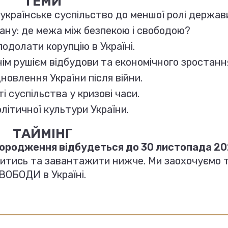
ТЕМИ
е українське суспільство до меншої ролі держав
тану: де межа між безпекою і свободою?
подолати корупцію в Україні.
ім рушієм відбудови та економічного зростанн
новлення України після війни.
і суспільства у кризові часи.
олітичної культури України.
ТАЙМІНГ
городження відбудеться до 30 листопада 20
итись та завантажити нижче. Ми заохочуємо 
ВОБОДИ в Україні.