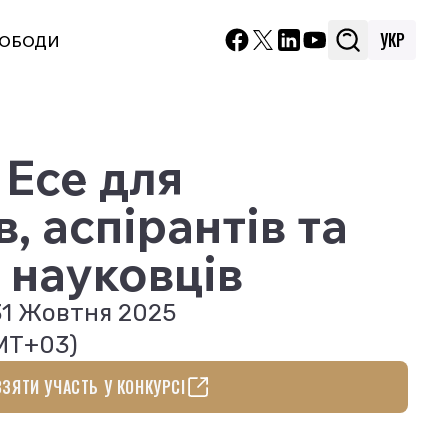
УКР
УКР
ВОБОДИ
ВОБОДИ
 Есе для
в, аспірантів та
 науковців
31 Жовтня 2025
GMT+03)
ВЗЯТИ УЧАСТЬ У КОНКУРСІ