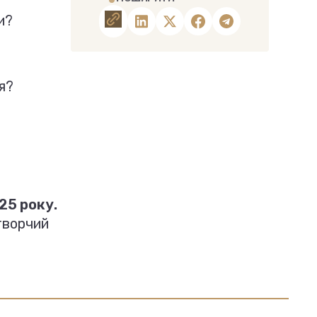
и?
я?
25 року.
творчий