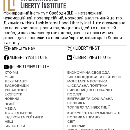
Міжнародний Інститут Свободи (ILI) — незалежний,
некомерційний, позапартійний, мозковий аналітичний центр.
Діяльність think tank International Liberty Institute спрямована
на популяризацію, розвиток, зміцнення ідей та цінностей
свободи шляхом експертних досліджень та практичних
рішень для економіки та політики України, інших країн Європи
та світу.
напишіть нам
/ILIBERTYINST
/ILIBERTYINSTITUTE
/ILIBERTYINSTITUTE
@ILIBERTYINSTITUTE
ХТО МИ
ЕКОНОМІЧНА СВОБОДА
МІСІЯ
СВІТОВІ ІНДЕКСИ ТА РЕЙТИНГИ
ДЕКЛАРАЦІЯ
МОНЕТАРНА ПОЛІТИКА
ЗАСНОВНИКИ
ФІСКАЛЬНА ПОЛІТИКА
УПРАВЛІННЯ
ВИРОБНИЦТВО ТОВАРІВ І
ЕКСПЕРТИ
ПОСЛУГ
НОВИНИ
ЕМІГРАЦІЯ ТА СОЦІАЛЬНА
ПОЛІТИКА
ПОДІЇ
ТОРГІВЛЯ ТА ІНВЕСТИЦІЇ
МЕДІА
ДОСЛІДЖЕННЯ
КОНКУРЕНТОСПРОМОЖНІСТЬ
ІНДЕКСИ ТА РЕЙТИНГИ
ПОЛІТИКА І ПРАВО
АЕШ
СВІТ
БІБЛІОТЕКА
РЕФОРМИ