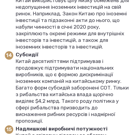
Китай використовує цілу низку обмежень для
недопущення іноземних інвестицій на свій
ринок. Наприклад, Закон Китаю про іноземні
інвестиції та підзаконні акти до нього, що
набули чинності в січні 2020 року,
закріплюють окремі режими для внутрішніх
інвесторів та інвестицій, а також для
іноземних інвесторів та інвестицій.
Субсидії
Китай десятиліттями підтримував і
продовжує підтримувати національних
виробників, що є формою дискримінації
іноземних компаній на китайському ринку.
Багато форм субсидій заборонені СОТ. Тільки
з рибальства китайська влада щорічно
виділяє $4,2 млрд. Такого роду політика у
сфері рибальства призводить до
виснаження рибних ресурсів і надмірної
пропозиції.
Надлишкові виробничі потужності