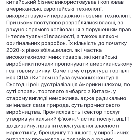
китайський бізнес використовував і копіював
американські, європейські технології,
використовуючи переважно іноземні технології.
При цьому поступово розроблялися власні, за
рахунок прямого копіювання з порушенням прав
інтелектуальної власності, а також шляхом
оригінальних розробок. Їх кількість до початку
2020-х різко збільшилася, як і частка
високотехнологічних товарів, які китайські
виробники почали пропонувати американському
і світовому ринку. Саме тому структура торгівлі
між США і Китаєм набула сучасних контурів.
Сьогодні реіндустріалізація Америки шляхом, по
суті справи, торгового ембарго з Китаєм, у
старому вигляді неможлива, адже радикально
змінилася сама природа, суть промислового
виробництва. Промисловість і сектор послуг
утворив унікальний ф'южн. Частка послуг, від IT
до дизайну, прав інтелектуальної власності,
маркетингу, брендингу та іншого, у виробничих
витратах промислових товарів в окремих