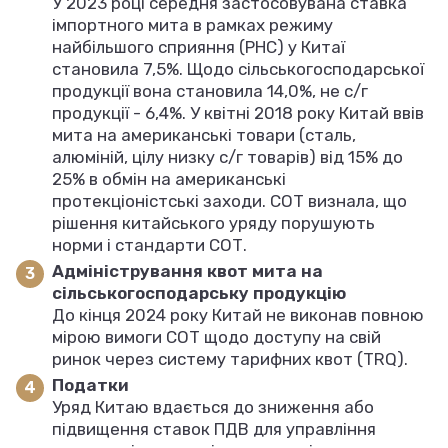
У 2023 році середня застосовувана ставка
імпортного мита в рамках режиму
найбільшого сприяння (РНС) у Китаї
становила 7,5%. Щодо сільськогосподарської
продукції вона становила 14,0%, не с/г
продукції - 6,4%. У квітні 2018 року Китай ввів
мита на американські товари (сталь,
алюміній, цілу низку с/г товарів) від 15% до
25% в обмін на американські
протекціоністські заходи. СОТ визнала, що
рішення китайського уряду порушують
норми і стандарти СОТ.
Адміністрування квот мита на
сільськогосподарську продукцію
До кінця 2024 року Китай не виконав повною
мірою вимоги СОТ щодо доступу на свій
ринок через систему тарифних квот (TRQ).
Податки
Уряд Китаю вдається до зниження або
підвищення ставок ПДВ для управління