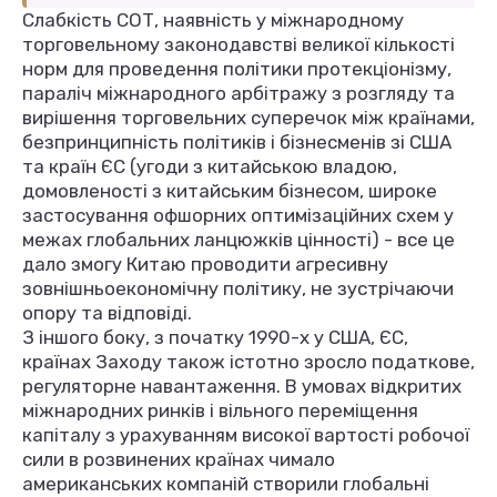
Слабкість СОТ, наявність у міжнародному
торговельному законодавстві великої кількості
норм для проведення політики протекціонізму,
параліч міжнародного арбітражу з розгляду та
вирішення торговельних суперечок між країнами,
безпринципність політиків і бізнесменів зі США
та країн ЄС (угоди з китайською владою,
домовленості з китайським бізнесом, широке
застосування офшорних оптимізаційних схем у
межах глобальних ланцюжків цінності) - все це
дало змогу Китаю проводити агресивну
зовнішньоекономічну політику, не зустрічаючи
опору та відповіді.
З іншого боку, з початку 1990-х у США, ЄС,
країнах Заходу також істотно зросло податкове,
регуляторне навантаження. В умовах відкритих
міжнародних ринків і вільного переміщення
капіталу з урахуванням високої вартості робочої
сили в розвинених країнах чимало
американських компаній створили глобальні