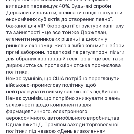
випадках перевищує 40%. Будь-які спроби
Держави визначати, впливати і підштовхувати
економічних суб'єктів до створення певної,
бажаної для VIP-бюрократії структури капіталу
та зайнятості - це все той же Держплан,
елементи неринкових рішень і відносин у
ринковій економіці. Високі вибіркові митні збори,
прямі заборони, податкові та регуляторні пільги
для обраних корпорацій і секторів - це все та ж
дирижистська, протекціоністська промислова
політика.
Немає сумнівів, що США потрібно переглянути
військово-промислову політику, щоб
нейтралізувати сильну залежність від Китаю.
Немає сумнівів, що потрібно знижувати рівень
залежності щодо компонентів для
фармацевтичного, електронного,
аерокосмічного, автомобільного виробництва.
Однак вжиті Д. Трампом заходи торговельної
політики під назвою «День визволення»