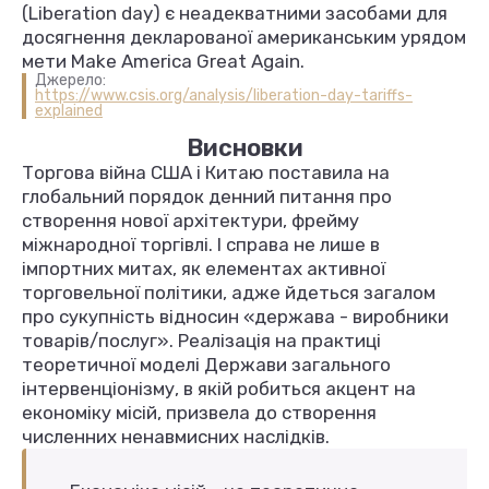
(Liberation day) є неадекватними засобами для
досягнення декларованої американським урядом
мети Make America Great Again.
Джерело:
https://www.csis.org/analysis/liberation-day-tariffs-
explained
Висновки
Торгова війна США і Китаю поставила на
глобальний порядок денний питання про
створення нової архітектури, фрейму
міжнародної торгівлі. І справа не лише в
імпортних митах, як елементах активної
торговельної політики, адже йдеться загалом
про сукупність відносин «держава - виробники
товарів/послуг». Реалізація на практиці
теоретичної моделі Держави загального
інтервенціонізму, в якій робиться акцент на
економіку місій, призвела до створення
численних ненавмисних наслідків.