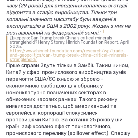
часу (29 років) для виведення копалень зі стадії
відкриття в стадію виробництва. Тільки три
копальні значного масштабу були введені в
експлуатацію в США з 2002 року. Жоден з них не
L
розташований на федеральній землі.
"
Джерело: Can Trump break China’s critical minerals
stranglehold? Henry Storey. Hinrich Foundation Report. April
2025.
https://www.hinrichfoundation.com/research/wp/trade-
and-geopolitics/can-trump-break-china-critical-minerals-
stranglehold/
Гірше справи йдуть тільки в Замбії. Таким чином,
Китай у сфері промислового виробництва зумів
перемогти США/ЄС їхньою ж зброєю -
економічною свободою для обраних у
номенклатурно позначених секторах в
обмежених часових рамках. Такого режиму
виявилося достатньо, щоб американські та
європейські корпорації спокусилися
пропозиціями Китаю. За останні 25 років у цій
країні зафіксовано ефект технологічного,
промислового переливу (spillover effect). Спершу