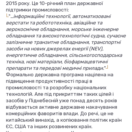
2015 року. Це 10-річний план державної
підтримки промисловості:
L
"
…інформаційні технології, автоматизовані
верстати та робототехніка, авіаційне та
аерокосмічне обладнання, морське інженерне
обладнання та високотехнологічні судна, сучасне
залізничне транзитне обладнання, транспортні
засоби на нових джерелах енергії (NEV),
енергетичне обладнання, сільськогосподарська
техніка, нові матеріали, біофармацевтичні
L
препарати та передові медичні прилади.
"
Формально державна програма націлена на
підвищення продуктивності праці в
промисловості та розробку національних
технологій. Але під прикриттям таких цілей і
засобів у Піднебесній уже понад десять років
відбувається активне державне накачування
комерційних фаворитів влади. До речі, це не
китайський винахід, а копіювання політик країн
ЄС, США та інших розвинених країн.