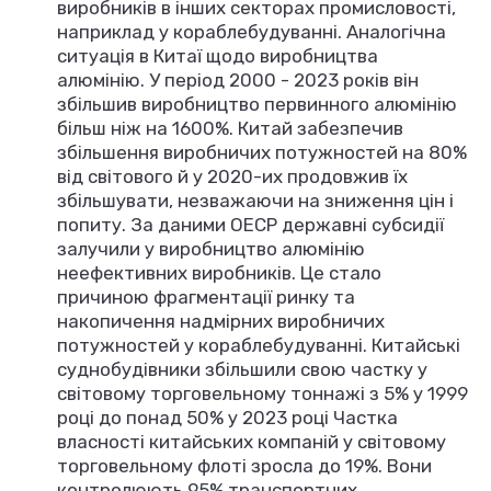
виробників в інших секторах промисловості,
наприклад у кораблебудуванні. Аналогічна
ситуація в Китаї щодо виробництва
алюмінію. У період 2000 - 2023 років він
збільшив виробництво первинного алюмінію
більш ніж на 1600%. Китай забезпечив
збільшення виробничих потужностей на 80%
від світового й у 2020-их продовжив їх
збільшувати, незважаючи на зниження цін і
попиту. За даними ОЕСР державні субсидії
залучили у виробництво алюмінію
неефективних виробників. Це стало
причиною фрагментації ринку та
накопичення надмірних виробничих
потужностей у кораблебудуванні. Китайські
суднобудівники збільшили свою частку у
світовому торговельному тоннажі з 5% у 1999
році до понад 50% у 2023 році Частка
власності китайських компаній у світовому
торговельному флоті зросла до 19%. Вони
контролюють 95% транспортних