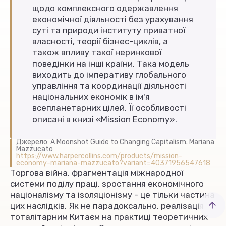
щодо комплексного одержавлення
економічної діяльності без урахування
суті та природи інституту приватної
власності, теорії бізнес-циклів, а
також впливу такої неринкової
поведінки на інші країни. Така модель
виходить до імперативу глобального
управління та координації діяльності
національних економік в ім'я
всепланетарних цілей. Її особливості
описані в книзі «Mission Economy».
Джерело: A Moonshot Guide to Changing Capitalism. Mariana
Mazzucato
https://www.harpercollins.com/products/mission-
economy-mariana-mazzucato?variant=40371956547618
Торгова війна, фрагментація міжнародної
системи поділу праці, зростання економічного
націоналізму та ізоляціонізму - це тільки частина
цих наслідків. Як не парадоксально, реалізація
тоталітарним Китаєм на практиці теоретичних