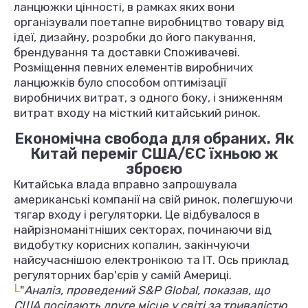
ланцюжки цінності, в рамках яких вони
організували поетапне виробництво товару від
ідеї, дизайну, розробки до його пакування,
брендування та доставки Споживачеві.
Розміщення певних елементів виробничих
ланцюжків було способом оптимізації
виробничих витрат, з одного боку, і зниженням
витрат входу на місткий китайський ринок.
Економічна свобода для обраних. Як
Китай переміг США/ЄС їхньою ж
зброєю
Китайська влада вправно запрошувала
американські компанії на свій ринок, полегшуючи
тягар входу і регуляторки. Це відбувалося в
найрізноманітніших секторах, починаючи від
видобутку корисних копалин, закінчуючи
найсучаснішою електронікою та IT. Ось приклад
регуляторних бар'єрів у самій Америці.
L
"
Аналіз, проведений S&P Global, показав, що
США посідають друге місце у світі за тривалістю