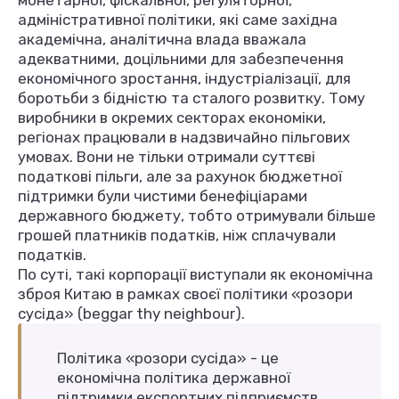
монетарної, фіскальної, регуляторної,
адміністративної політики, які саме західна
академічна, аналітична влада вважала
адекватними, доцільними для забезпечення
економічного зростання, індустріалізації, для
боротьби з бідністю та сталого розвитку. Тому
виробники в окремих секторах економіки,
регіонах працювали в надзвичайно пільгових
умовах. Вони не тільки отримали суттєві
податкові пільги, але за рахунок бюджетної
підтримки були чистими бенефіціарами
державного бюджету, тобто отримували більше
грошей платників податків, ніж сплачували
податків.
По суті, такі корпорації виступали як економічна
зброя Китаю в рамках своєї політики «розори
сусіда» (beggar thy neighbour).
Політика «розори сусіда» - це
економічна політика державної
підтримки експортних підприємств