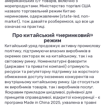
американських с/г товарів, включно з
морепродуктами. Міністерство торгівлі США
назвало торговельний режим Китаю
неринковим, одержавленим (state-led, non-
market), тож давайте розберемося, що все це
означає на практиці.
Про китайський «неринковий»
режим
Китайський уряд продовжує активну промислову
політику, підтримуючи власних виробників в
окремих секторах як на китайському, так і на
світовому ринку. Номенклатурні фаворити
(державні та приватні компанії) отримують
ресурси та регуляторну підтримку за жорсткого
обмеження доступу іноземних конкурентів на
внутрішньому китайському ринку. Це стосується
як виробників товарів, так і виробників послуг.
Яскравим прикладом шкідливої, руйнівної для
принципів справедливої, відкритої конкуренції - є
програма Made in China 2025, ухвалена в травні