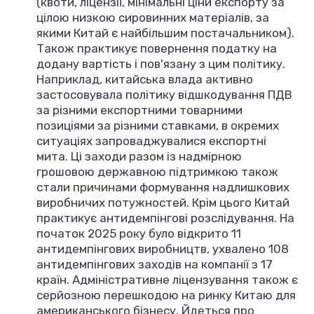
(квоти, ліцензії, мінімальні ціни експорту за
цілою низкою сировинних матеріалів, за
якими Китай є найбільшим постачальником).
Також практикує повернення податку на
додану вартість і пов'язану з цим політику.
Наприклад, китайська влада активно
застосовувала політику відшкодування ПДВ
за різними експортними товарними
позиціями за різними ставками, в окремих
ситуаціях запроваджувалися експортні
мита. Ці заходи разом із надмірною
грошовою державною підтримкою також
стали причинами формування надлишкових
виробничих потужностей. Крім цього Китай
практикує антидемпінгові розслідування. На
початок 2025 року було відкрито 11
антидемпінгових виробництв, ухвалено 108
антидемпінгових заходів на компанії з 17
країн. Адміністративне ліцензування також є
серйозною перешкодою на ринку Китаю для
американського бізнесу. Йдеться про