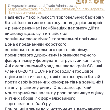
Джерело: International Trade Administration.
https://www.trade.gov/data-visualization/country-reports-
ita-industry-analysis
Наявність такої кількості торговельних бар'єрів у
Китаї, їхнє активне застосування до різних країн
у різних режимах і комбінаціях дає змогу дійти
висновку щодо суті китайської
зовнішньоекономічної, торговельної політики.
Вона є поєднанням жорсткого
зовнішньоторговельного протекціонізму,
промислового дирижизму і номенклатурного
фаворитизму у формуванні структури капіталу.
Ані американський уряд, ані влада країн ЄС, інші
члени G-20 та ОЕСР не проводили грошової
оцінки всіх тих заходів, які застосовував Китай
проти своїх іноземних конкурентів на зовнішніх і
на внутрішньому ринку. Очевидно, що їхній
монетарний еквівалент у рази перевищує оцінку
митних зборів, як формалізованого
торговельного бар'єру.
При оцінці впливу всіх інструментів державного