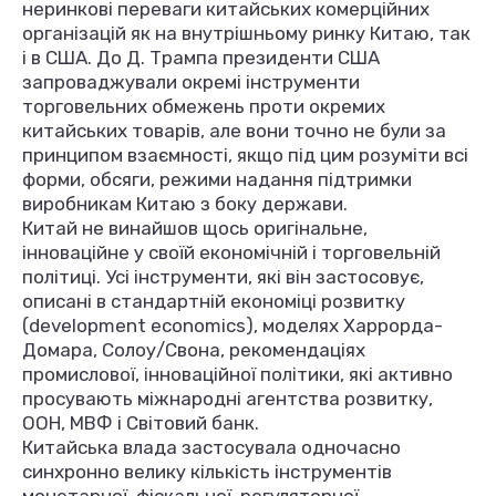
неринкові переваги китайських комерційних
організацій як на внутрішньому ринку Китаю, так
і в США. До Д. Трампа президенти США
запроваджували окремі інструменти
торговельних обмежень проти окремих
китайських товарів, але вони точно не були за
принципом взаємності, якщо під цим розуміти всі
форми, обсяги, режими надання підтримки
виробникам Китаю з боку держави.
Китай не винайшов щось оригінальне,
інноваційне у своїй економічній і торговельній
політиці. Усі інструменти, які він застосовує,
описані в стандартній економіці розвитку
(development economics), моделях Харрорда-
Домара, Солоу/Свона, рекомендаціях
промислової, інноваційної політики, які активно
просувають міжнародні агентства розвитку,
ООН, МВФ і Світовий банк.
Китайська влада застосувала одночасно
синхронно велику кількість інструментів