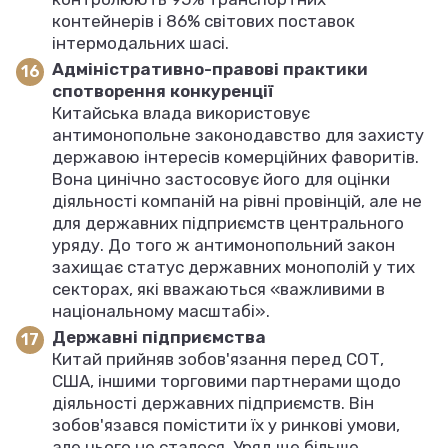
контейнерів і 86% світових поставок
інтермодальних шасі.
Адміністративно-правові практики
спотворення конкуренції
Китайська влада використовує
антимонопольне законодавство для захисту
державою інтересів комерційних фаворитів.
Вона цинічно застосовує його для оцінки
діяльності компаній на рівні провінцій, але не
для державних підприємств центрального
уряду. До того ж антимонопольний закон
захищає статус державних монополій у тих
секторах, які вважаються «важливими в
національному масштабі».
Державні підприємства
Китай прийняв зобов'язання перед СОТ,
США, іншими торговими партнерами щодо
діяльності державних підприємств. Він
зобов'язався помістити їх у ринкові умови,
але цього не сталося. Уряд ще більше