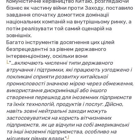
Комуністичне керівництво Китаю, розглядаючи
бізнес як частину війни проти Заходу, поставило
завдання спочатку домогтися домінації
національних компаній на внутрішньому ринку, а
потім реалізувати той самий сценарій на
зовнішніх.
Багато інструментів досягнення цих цілей
безпрецедентні за рівнем державного
інтервенціонізму, оскільки вони
L
"
…включають численні типи державного
втручання і підтримки, які працюють узгоджено і
покликані сприяти розвитку китайської
промисловості значною мірою через обмеження,
використання дискримінації або іншого
створення перешкод для іноземних підприємств
та їхніх технологій, продуктів і послуг. Дійсно,
навіть зовні нейтральні заходи можуть
застосовуватися на користь вітчизняних
підприємств, як це відчули на собі американські
та інші іноземні підприємства, особливо на
L
місцевих рівнях влади.
"