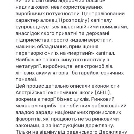
Китай є світовим лідером за обсягом
надлишкових, невикористовуваних
виробничих потужностей. Централізований
характер алокації (розподілу) капіталу
супроводжується інвестиційними помилками,
внаслідок якого приватні та державні
підприємства просто кидали верстати,
машини, обладнання, приміщення,
перетворюючи їх на «мертвий» капітал.
Найбільше такого кинутого капіталу в
металургії, виробництві електромобілів,
літієвих акумуляторів і батарейок, сонячних
панелей.
Цей процес детально описали економісти
Австрійської економічної школи (АЕШ),
зокрема в теорії бізнес циклів. Ринковий
механізм «прибуток - збитки» заблокований
владою заради національних промислових
фаворитів, які працюють не за ринковими
законами, а за інструкціями держплану.
Тільки на відміну від радянського Держплану