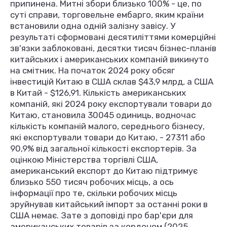
припинена. Митні збори близько 100% - це, по
суті справи, торговельне ембарго, яким країни
встановили одна одній залізну завісу. У
результаті сформовані десятиліттями комерційні
зв'язки заблоковані, десятки тисяч бізнес-планів
китайських і американських компаній викинуто
на смітник. На початок 2024 року обсяг
інвестицій Китаю в США склав $43,9 млрд, а США
в Китай - $126,91. Кількість американських
компаній, які 2024 року експортували товари до
Китаю, становила 30045 одиниць, водночас
кількість компаній малого, середнього бізнесу,
які експортували товари до Китаю, - 27311 або
90,9% від загальної кількості експортерів. За
оцінкою Міністерства торгівлі США,
американський експорт до Китаю підтримує
близько 550 тисяч робочих місць, а ось
інформації про те, скільки робочих місць
зруйнував китайський імпорт за останні роки в
США немає. Зате з доповіді про бар'єри для
американських товарів за кордоном (2025