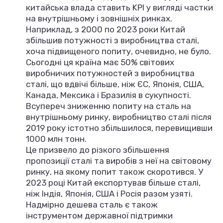
китайська влада ставить KPI у вигляді частки
на внутрішньому і зовнішніх ринках.
Наприклад, з 2000 по 2023 роки Китай
збільшив потужності з виробництва сталі,
хоча підвищеного попиту, очевидно, не було.
Сьогодні ця країна має 50% світових
виробничих потужностей з виробництва
сталі, що вдвічі більше, ніж ЄС, Японія, США,
Канада, Мексика і Бразилія в сукупності.
Всупереч зниженню попиту на сталь на
внутрішньому ринку, виробництво сталі після
2019 року істотно збільшилося, перевищивши
1000 млн тонн.
Це призвело до різкого збільшення
пропозиції сталі та виробів з неї на світовому
ринку, на якому попит також скоротився. У
2023 році Китай експортував більше сталі,
ніж Індія, Японія, США і Росія разом узяті.
Надмірно дешева сталь є також
інструментом державної підтримки