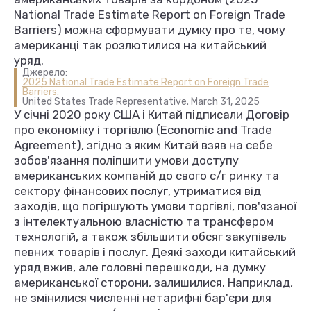
National Trade Estimate Report on Foreign Trade
Barriers) можна сформувати думку про те, чому
американці так розлютилися на китайський
уряд.
Джерело:
2025 National Trade Estimate Report on Foreign Trade
Barriers.
United States Trade Representative. March 31, 2025
У січні 2020 року США і Китай підписали Договір
про економіку і торгівлю (Economic and Trade
Agreement), згідно з яким Китай взяв на себе
зобов'язання поліпшити умови доступу
американських компаній до свого с/г ринку та
сектору фінансових послуг, утриматися від
заходів, що погіршують умови торгівлі, пов'язаної
з інтелектуальною власністю та трансфером
технологій, а також збільшити обсяг закупівель
певних товарів і послуг. Деякі заходи китайський
уряд вжив, але головні перешкоди, на думку
американської сторони, залишилися. Наприклад,
не змінилися численні нетарифні бар'єри для