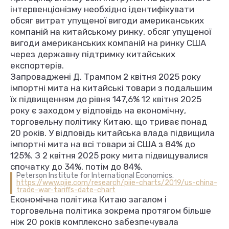
інтервенціонізму необхідно ідентифікувати
обсяг витрат упущеної вигоди американських
компаній на китайському ринку, обсяг упущеної
вигоди американських компаній на ринку США
через державну підтримку китайських
експортерів.
Запроваджені Д. Трампом 2 квітня 2025 року
імпортні мита на китайські товари з подальшим
їх підвищенням до рівня 147,6% 12 квітня 2025
року є заходом у відповідь на економічну,
торговельну політику Китаю, що триває понад
20 років. У відповідь китайська влада підвищила
імпортні мита на всі товари зі США з 84% до
125%. З 2 квітня 2025 року мита підвищувалися
спочатку до 34%, потім до 84%.
Peterson Institute for International Economics.
https://www.piie.com/research/piie-charts/2019/us-china-
trade-war-tariffs-date-chart
Економічна політика Китаю загалом і
торговельна політика зокрема протягом більше
ніж 20 років комплексно забезпечувала