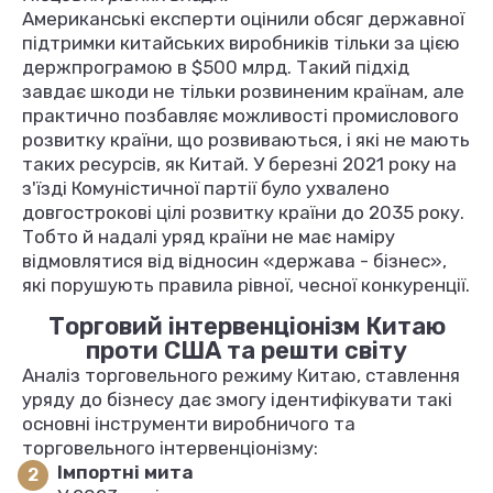
Американські експерти оцінили обсяг державної
підтримки китайських виробників тільки за цією
держпрограмою в $500 млрд. Такий підхід
завдає шкоди не тільки розвиненим країнам, але
практично позбавляє можливості промислового
розвитку країни, що розвиваються, і які не мають
таких ресурсів, як Китай. У березні 2021 року на
з'їзді Комуністичної партії було ухвалено
довгострокові цілі розвитку країни до 2035 року.
Тобто й надалі уряд країни не має наміру
відмовлятися від відносин «держава - бізнес»,
які порушують правила рівної, чесної конкуренції.
Торговий інтервенціонізм Китаю
проти США та решти світу
Аналіз торговельного режиму Китаю, ставлення
уряду до бізнесу дає змогу ідентифікувати такі
основні інструменти виробничого та
торговельного інтервенціонізму:
Імпортні мита