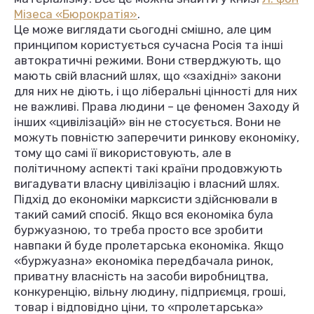
Мізеса «Бюрократія»
.
Це може виглядати сьогодні смішно, але цим
принципом користується сучасна Росія та інші
автократичні режими. Вони стверджують, що
мають свій власний шлях, що «західні» закони
для них не діють, і що ліберальні цінності для них
не важливі. Права людини – це феномен Заходу й
інших «цивілізацій» він не стосується. Вони не
можуть повністю заперечити ринкову економіку,
тому що самі її використовують, але в
політичному аспекті такі країни продовжують
вигадувати власну цивілізацію і власний шлях.
Підхід до економіки марксисти здійснювали в
такий самий спосіб. Якщо вся економіка була
буржуазною, то треба просто все зробити
навпаки й буде пролетарська економіка. Якщо
«буржуазна» економіка передбачала ринок,
приватну власність на засоби виробництва,
конкуренцію, вільну людину, підприємця, гроші,
товар і відповідно ціни, то «пролетарська»