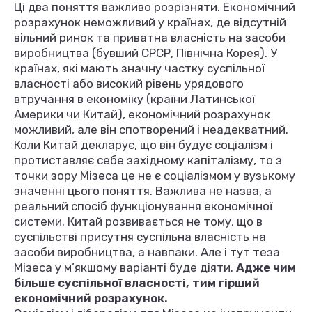
Ці два поняття важливо розрізняти. Економічний
розрахунок неможливий у країнах, де відсутній
вільний ринок та приватна власність на засоби
виробництва (бувший СРСР, Північна Корея). У
країнах, які мають значну частку суспільної
власності або високий рівень урядового
втручання в економіку (країни Латинської
Америки чи Китай), економічний розрахунок
можливий, але він спотворений і неадекватний.
Коли Китай декларує, що він будує соціалізм і
протиставляє себе західному капіталізму, то з
точки зору Мізеса це не є соціалізмом у вузькому
значенні цього поняття. Важлива не назва, а
реальний спосіб функціонування економічної
системи. Китай розвивається не тому, що в
суспільстві присутня суспільна власність на
засоби виробництва, а навпаки. Але і тут теза
Мізеса у м’якшому варіанті буде діяти.
Адже чим
більше суспільної власності, тим гірший
економічний розрахунок.