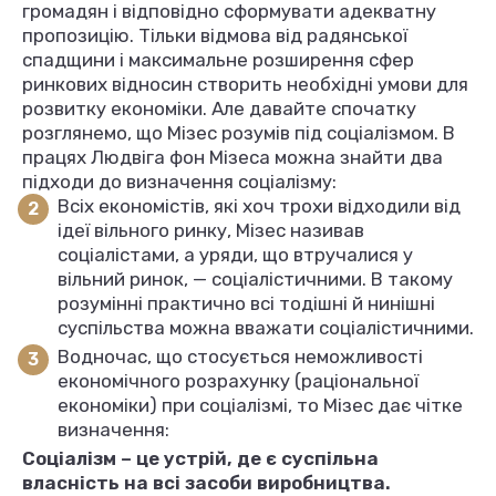
громадян і відповідно сформувати адекватну
пропозицію. Тільки відмова від радянської
спадщини і максимальне розширення сфер
ринкових відносин створить необхідні умови для
розвитку економіки. Але давайте спочатку
розглянемо, що Мізес розумів під соціалізмом. В
працях Людвіга фон Мізеса можна знайти два
підходи до визначення соціалізму:
Всіх економістів, які хоч трохи відходили від
ідеї вільного ринку, Мізес називав
соціалістами, а уряди, що втручалися у
вільний ринок, — соціалістичними. В такому
розумінні практично всі тодішні й нинішні
суспільства можна вважати соціалістичними.
Водночас, що стосується неможливості
економічного розрахунку (раціональної
економіки) при соціалізмі, то Мізес дає чітке
визначення:
Соціалізм – це устрій, де є суспільна
власність на всі засоби виробництва.