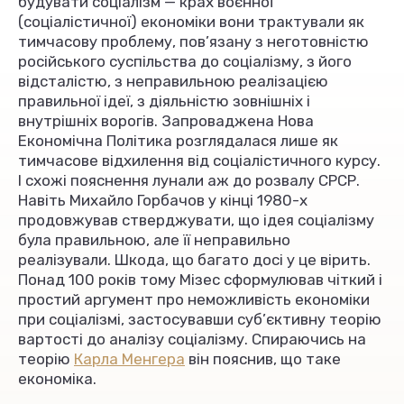
будувати соціалізм — крах воєнної
(соціалістичної) економіки вони трактували як
тимчасову проблему, пов’язану з неготовністю
російського суспільства до соціалізму, з його
відсталістю, з неправильною реалізацією
правильної ідеї, з діяльністю зовнішніх і
внутрішніх ворогів. Запроваджена Нова
Економічна Політика розглядалася лише як
тимчасове відхилення від соціалістичного курсу.
І схожі пояснення лунали аж до розвалу СРСР.
Навіть Михайло Горбачов у кінці 1980-х
продовжував стверджувати, що ідея соціалізму
була правильною, але її неправильно
реалізували. Шкода, що багато досі у це вірить.
Понад 100 років тому Мізес сформулював чіткий і
простий аргумент про неможливість економіки
при соціалізмі, застосувавши суб’єктивну теорію
вартості до аналізу соціалізму. Спираючись на
теорію
Карла Менгера
він пояснив, що таке
економіка.