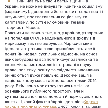
змін, навіть на своїй батьківщині — в
Україні, не може не дивувати. Критика соціалізму
(марксизму), доведення його нежиттєздатності і
штучності, протиставлення соціалізму та
капіталізму, по суті є ключовими темами
творчості Мізеса.
Пояснити це можна тим, що, у країнах, утворених
на попелищі СРСР, кардинального відходу від
марксизму так і не відбулося. Марксистська
ідеологія втратила свою привабливість, але її
понятійні моделі суспільних відносин, на основі
яких вибудована вся політико-управлінська та
економічна системи, які інтегровані в науку,
право, політику, освіту та свідомість населення
змінюються дуже повільно. Декомунізація в
національному масштабі почалася тільки 2014
року. Втім, вона має стосуватися не тільки
зовнішнього публічного простору, але й
сутнісних аспектів свідомості й норм суспільного
життя. Цікавий факт: в Україні досі діє «
Кодекс
законів про працю України
» 1971 року, зі змінами