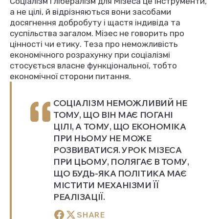
Соціалізм і лібералізм для Мізеса це інструменти,
а не цілі, й відрізняються вони засобами
досягнення добробуту і щастя індивіда та
суспільства загалом. Мізес не говорить про
цінності чи етику. Теза про неможливість
економічного розрахунку при соціалізмі
стосується власне функціональної, тобто
економічної сторони питання.
СОЦІАЛІЗМ НЕМОЖЛИВИЙ НЕ
ТОМУ, ЩО ВІН МАЄ ПОГАНІ
ЦІЛІ, А ТОМУ, ЩО ЕКОНОМІКА
ПРИ НЬОМУ НЕ МОЖЕ
РОЗВИВАТИСЯ. УРОК МІЗЕСА
ПРИ ЦЬОМУ, ПОЛЯГАЄ В ТОМУ,
ЩО БУДЬ-ЯКА ПОЛІТИКА МАЄ
МІСТИТИ МЕХАНІЗМИ ЇЇ
РЕАЛІЗАЦІЇ.
SHARE