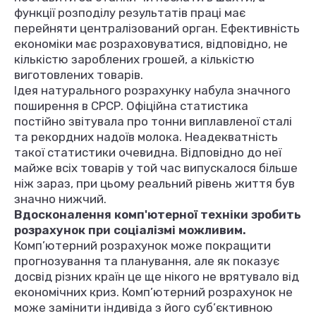
функції розподілу результатів праці має
перейняти централізований орган. Ефективність
економіки має розраховуватися, відповідно, не
кількістю зароблених грошей, а кількістю
виготовлених товарів.
Ідея натурального розрахунку набула значного
поширення в СРСР. Офіційна статистика
постійно звітувала про тонни виплавленої сталі
та рекордних надоїв молока. Неадекватність
такої статистики очевидна. Відповідно до неї
майже всіх товарів у той час випускалося більше
ніж зараз, при цьому реальний рівень життя був
значно нижчий.
Вдосконалення комп'ютерної техніки зробить
розрахунок при соціалізмі можливим.
Комп’ютерний розрахунок може покращити
прогнозування та планування, але як показує
досвід різних країн це ще нікого не врятувало від
економічних криз. Комп’ютерний розрахунок не
може замінити індивіда з його суб’єктивною