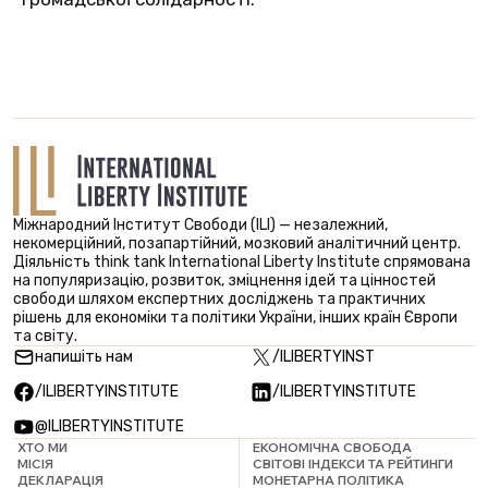
Міжнародний Інститут Свободи (ILI) — незалежний,
некомерційний, позапартійний, мозковий аналітичний центр.
Діяльність think tank International Liberty Institute спрямована
на популяризацію, розвиток, зміцнення ідей та цінностей
свободи шляхом експертних досліджень та практичних
рішень для економіки та політики України, інших країн Європи
та світу.
напишіть нам
/ILIBERTYINST
/ILIBERTYINSTITUTE
/ILIBERTYINSTITUTE
@ILIBERTYINSTITUTE
ХТО МИ
ЕКОНОМІЧНА СВОБОДА
МІСІЯ
СВІТОВІ ІНДЕКСИ ТА РЕЙТИНГИ
ДЕКЛАРАЦІЯ
МОНЕТАРНА ПОЛІТИКА