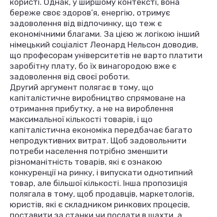
користі. Однак, у ширшому контексті, вона
береже своє здоров’я, енергію, отримує
задоволення від відпочинку, що теж є
економічними благами. За цією ж логікою інший
німецький соціаліст Леонард Нельсон доводив,
що професорам університетів не варто платити
заробітну плату, бо їх винагородою вже є
задоволення від своєї роботи.
Другий аргумент полягає в тому, що
капіталістичне виробництво спрямоване на
отримання прибутку, а не на вироблення
максимальної кількості товарів, і що
капіталістична економіка передбачає багато
непродуктивних витрат. Щоб задовольнити
потреби населення потрібно зменшити
різноманітність товарів, які є ознакою
конкуренції на ринку, і випускати однотипний
товар, але більшої кількості. Інша пропозиція
полягала в тому, щоб продавців, маркетологів,
юристів, які є складником ринкових процесів,
поставити за станки чи послати в шахти, а