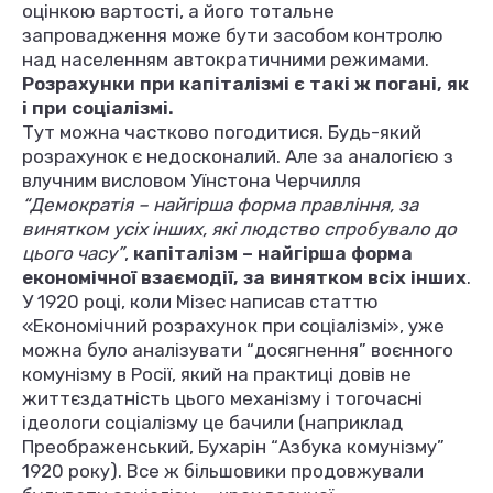
оцінкою вартості, а його тотальне
запровадження може бути засобом контролю
над населенням автократичними режимами.
Розрахунки при капіталізмі є такі ж погані, як
і при соціалізмі.
Тут можна частково погодитися. Будь-який
розрахунок є недосконалий. Але за аналогією з
влучним висловом Уїнстона Черчилля
“Демократія – найгірша форма правління, за
винятком усіх інших, які людство спробувало до
цього часу”
,
капіталізм – найгірша форма
економічної взаємодії, за винятком всіх інших
.
У 1920 році, коли Мізес написав статтю
«Економічний розрахунок при соціалізмі», уже
можна було аналізувати “досягнення” воєнного
комунізму в Росії, який на практиці довів не
життєздатність цього механізму і тогочасні
ідеологи соціалізму це бачили (наприклад
Преображенський, Бухарін “Азбука комунізму”
1920 року). Все ж більшовики продовжували