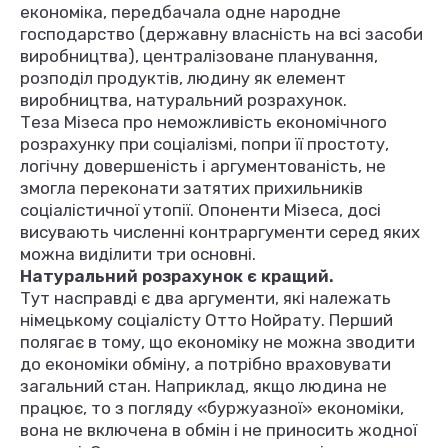
економіка, передбачала одне народне
господарство (державну власність на всі засоби
виробництва), централізоване планування,
розподіл продуктів, людину як елемент
виробництва, натуральний розрахунок.
Теза Мізеса про неможливість економічного
розрахунку при соціалізмі, попри її простоту,
логічну довершеність і аргументованість, не
змогла переконати затятих прихильників
соціалістичної утопії. Опоненти Мізеса, досі
висувають численні контраргументи серед яких
можна виділити три основні.
Натуральний розрахунок є кращий.
Тут насправді є два аргументи, які належать
німецькому соціалісту Отто Нойрату. Перший
полягає в тому, що економіку не можна зводити
до економіки обміну, а потрібно враховувати
загальний стан. Наприклад, якщо людина не
працює, то з погляду «буржуазної» економіки,
вона не включена в обмін і не приносить жодної