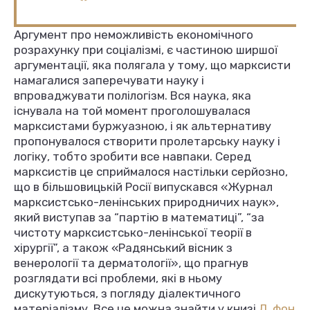
Аргумент про неможливість економічного
розрахунку при соціалізмі, є частиною ширшої
аргументації, яка полягала у тому, що марксисти
намагалися заперечувати науку і
впроваджувати полілогізм. Вся наука, яка
існувала на той момент проголошувалася
марксистами буржуазною, і як альтернативу
пропонувалося створити пролетарську науку і
логіку, тобто зробити все навпаки. Серед
марксистів це сприймалося настільки серйозно,
що в більшовицькій Росії випускався «Журнал
марксистсько-ленінських природничих наук»,
який виступав за “партію в математиці”, “за
чистоту марксистсько-ленінської теорії в
хірургії”, а також «Радянський вісник з
венерології та дерматології», що прагнув
розглядати всі проблеми, які в ньому
дискутуються, з погляду діалектичного
матеріалізму. Все це можна знайти у книзі
Л. фон