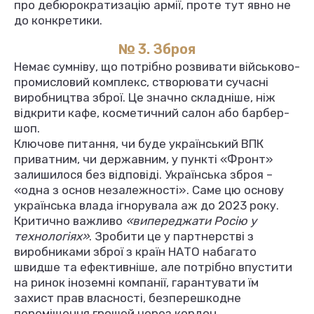
про дебюрократизацію армії, проте тут явно не
до конкретики.
№ 3. Зброя
Немає сумніву, що потрібно розвивати військово-
промисловий комплекс, створювати сучасні
виробництва зброї. Це значно складніше, ніж
відкрити кафе, косметичний салон або барбер-
шоп.
Ключове питання, чи буде український ВПК
приватним, чи державним, у пункті «Фронт»
залишилося без відповіді. Українська зброя –
«одна з основ незалежності». Саме цю основу
українська влада ігнорувала аж до 2023 року.
Критично важливо
«випереджати Росію у
технологіях»
. Зробити це у партнерстві з
виробниками зброї з країн НАТО набагато
швидше та ефективніше, але потрібно впустити
на ринок іноземні компанії, гарантувати їм
захист прав власності, безперешкодне
переміщення грошей через кордон.