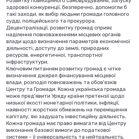
Розвитку повноцінного самоврядування, запуску
здорової конкуренції, безперечно, допомогли б
такі заходи, як вибір людьми громади головного
судді, поліцейського та прокурора.
Децентралізації, розвитку громад сприяє
наділення повноваженнями місцевих органів
влади щодо визначення параметрів економічної
діяльності, доступу до землі, природних
ресурсів, енергетичної, транспортної
інфраструктури.
Ключовим питанням розвитку громад є чітке
визначення джерел фінансування місцевої
влади, розподіл повноважень та обов'язків
Центру та Громади. Кожна українська громада
може пред'явити Уряду країни претензії щодо
низької якості монетарної політики, інфляції,
наявності жорстких обмежень на переміщення
капіталу, які задушать інвестиційну діяльність.
Кожна громада має право вимагати від Центру
виконання базової вимоги до податкової
системи – її універсальність та нейтральність.