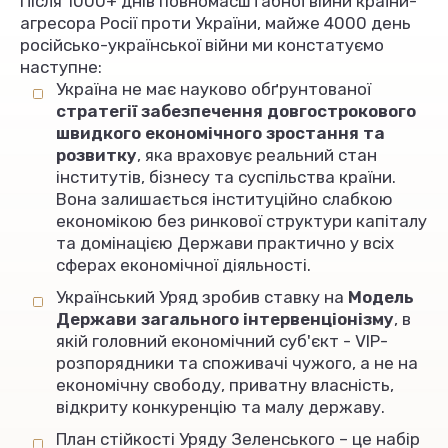
Після 1000+ днів повномасштабної війни країни-
агресора Росії проти України, майже 4000 день
російсько-української війни ми констатуємо
наступне:
Україна не має науково обґрунтованої
стратегії забезпечення довгострокового
швидкого економічного зростання та
розвитку
, яка враховує реальний стан
інститутів, бізнесу та суспільства країни.
Вона залишається інституційно слабкою
економікою без ринкової структури капіталу
та домінацією Держави практично у всіх
сферах економічної діяльності.
Український Уряд зробив ставку на
Модель
Держави загального інтервенціонізму
, в
якій головний економічний суб'єкт - VIP-
розпорядники та споживачі чужого, а не на
економічну свободу, приватну власність,
відкриту конкуренцію та малу державу.
План стійкості Уряду Зеленського – це набір