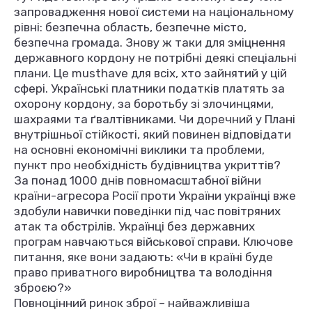
запровадження нової системи на національному
рівні: безпечна область, безпечне місто,
безпечна громада. Знову ж таки для зміцнення
державного кордону не потрібні деякі спеціальні
плани. Це musthave для всіх, хто зайнятий у цій
сфері. Українські платники податків платять за
охорону кордону, за боротьбу зі злочинцями,
шахраями та ґвалтівниками. Чи доречний у Плані
внутрішньої стійкості, який повинен відповідати
на основні економічні виклики та проблеми,
пункт про необхідність будівництва укриттів?
За понад 1000 днів повномасштабної війни
країни-агресора Росії проти України українці вже
здобули навички поведінки під час повітряних
атак та обстрілів. Українці без державних
програм навчаються військової справи. Ключове
питання, яке вони задають: «Чи в країні буде
право приватного виробництва та володіння
зброєю?»
Повноцінний ринок зброї – найважливіша