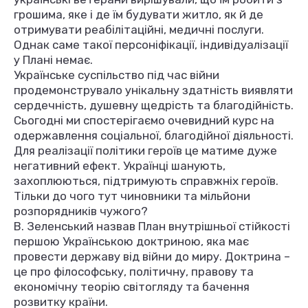
грошима, яке і де їм будувати житло, як й де
отримувати реабілітаційні, медичні послуги.
Однак саме такої персоніфікації, індивідуалізації
у Плані немає.
Українське суспільство під час війни
продемонструвало унікальну здатність виявляти
сердечність, душевну щедрість та благодійність.
Сьогодні ми спостерігаємо очевидний курс на
одержавлення соціальної, благодійної діяльності.
Для реалізації політики героїв це матиме дуже
негативний ефект. Українці шанують,
захоплюються, підтримують справжніх героїв.
Тільки до чого тут чиновники та мільйони
розпорядників чужого?
В. Зеленський назвав План внутрішньої стійкості
першою Українською доктриною, яка має
провести державу від війни до миру. Доктрина –
це про філософську, політичну, правову та
економічну теорію світогляду та бачення
розвитку країни.