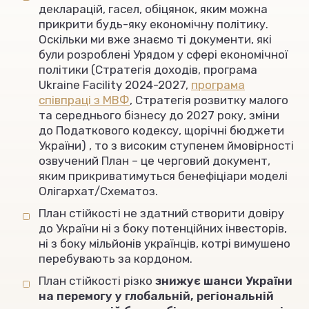
декларацій, гасел, обіцянок, яким можна
прикрити будь-яку економічну політику.
Оскільки ми вже знаємо ті документи, які
були розроблені Урядом у сфері економічної
політики (Стратегія доходів, програма
Ukraine Facility 2024-2027,
програма
співпраці з МВФ
, Стратегія розвитку малого
та середнього бізнесу до 2027 року, зміни
до Податкового кодексу, щорічні бюджети
України) , то з високим ступенем ймовірності
озвучений План – це черговий документ,
яким прикриватимуться бенефіціари моделі
Олігархат/Схематоз.
План стійкості не здатний створити довіру
до України ні з боку потенційних інвесторів,
ні з боку мільйонів українців, котрі вимушено
перебувають за кордоном.
План стійкості різко
знижує шанси України
на перемогу у глобальній, регіональній