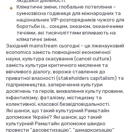
людської діяльності.
Кліматичні зміни, глобальне потепління –
сумнозвісна годівниця для міжнародних та
національних VIP-розпорядників чужого для
боротьби із... сонцем, океаном, океанічними
течіями, які тисячоліттями впливають на
кліматичні зміни.
Західний mainstream сьогодні – це лженауковий
economics замість повноцінної економічної
науки, культура скасування (cancel culture)
замість культури критичного мислення та
ввічливого діалогу, вороже ставлення до
приватної власності (stakeholders capitalism) та
підприємництва, заперечення культури
досягнень та героїв, вихваляння культу провини,
інфантилізму, фаталізму, містицизму та
колективної, класової безвідповідальності.
Які шанси, що такий культурний Рамштайн
допоможе Україні? Які шанси, що такий
культурний Рамштайн допоможе швидко
провести “десовєтизацію”, “демарксизацію”