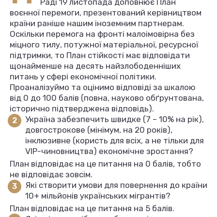
Раді 19 листопада доповнює План
воєнної перемоги, презентований керівництвом
країни раніше нашим іноземним партнерам.
Оскільки перемога на фронті малоімовірна без
міцного тилу, потужної матеріальної, ресурсної
підтримки, то План стійкості має відповідати
щонайменше на десять найзлободенніших
питань у сфері економічної політики.
Проаналізуймо та оцінимо відповіді за шкалою
від 0 до 100 балів (повна, науково обґрунтована,
історично підтверджена відповідь).
Україна забезпечить швидке (7 – 10% на рік),
довгострокове (мінімум, на 20 років),
інклюзивне (користь для всіх, а не тільки для
VIP-чиновництва) економічне зростання?
План відповідає на це питання на 0 балів, тобто
не відповідає зовсім.
Які створити умови для повернення до країни
10+ мільйонів українських мігрантів?
План відповідає на це питання на 5 балів.