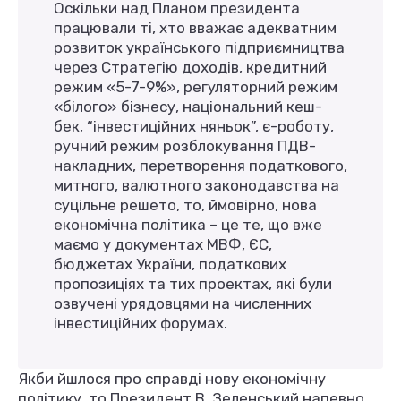
Оскільки над Планом президента
працювали ті, хто вважає адекватним
розвиток українського підприємництва
через Стратегію доходів, кредитний
режим «5-7-9%», регуляторний режим
«білого» бізнесу, національний кеш-
бек, “інвестиційних няньок”, є-роботу,
ручний режим розблокування ПДВ-
накладних, перетворення податкового,
митного, валютного законодавства на
суцільне решето, то, ймовірно, нова
економічна політика – це те, що вже
маємо у документах МВФ, ЄС,
бюджетах України, податкових
пропозиціях та тих проектах, які були
озвучені урядовцями на численних
інвестиційних форумах.
Якби йшлося про справді нову економічну
політику, то Президент В. Зеленський напевно