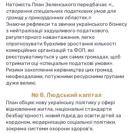
Натомість План Зеленського передбачає
«…
створення спеціальних податкових умов для
громад у прикордонних областях.»
Знаючи рефлекси та звички українського бізнесу
з нейтралізації задушливого податкового,
регуляторного навантаження, легко
спрогнозувати бурхливе зростання кількості
комерційних організацій та ФОП, які
реєструватимуться у цих самих громадах, щоб
отримати оці «спеціальні податкові умови».
Ризики захоплення керівництва цих громад
неофеодалами, потужними ресурсними групами
дуже великі.
№ 8. Людський капітал
План обіцяє нову українську політику у сфері
відновлення житла, національні стандарти
безбар'єрності, новий підхід до освіти дітей за
кордоном, модернізацію соціальної політики,
зокрема системи охорони здоров'я,