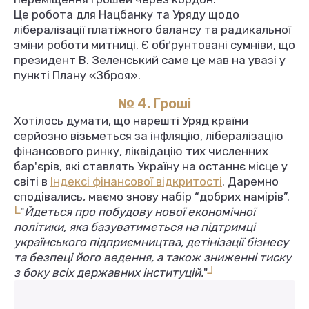
Це робота для Нацбанку та Уряду щодо
лібералізації платіжного балансу та радикальної
зміни роботи митниці. Є обґрунтовані сумніви, що
президент В. Зеленський саме це мав на увазі у
пункті Плану «Зброя».
№ 4. Гроші
Хотілось думати, що нарешті Уряд країни
серйозно візьметься за інфляцію, лібералізацію
фінансового ринку, ліквідацію тих численних
бар'єрів, які ставлять Україну на останнє місце у
світі в
Індексі фінансової відкритості
. Даремно
сподівались, маємо знову набір “добрих намірів”.
L
"
Йдеться про побудову нової економічної
політики, яка базуватиметься на підтримці
українського підприємництва, детінізації бізнесу
та безпеці його ведення, а також зниженні тиску
L
з боку всіх державних інституцій.
"