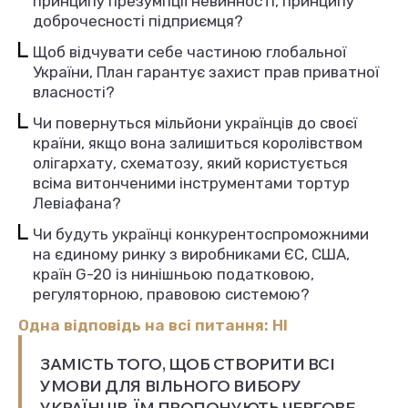
принципу презумпції невинності, принципу
доброчесності підприємця?
Щоб відчувати себе частиною глобальної
України, План гарантує захист прав приватної
власності?
Чи повернуться мільйони українців до своєї
країни, якщо вона залишиться королівством
олігархату, схематозу, який користується
всіма витонченими інструментами тортур
Левіафана?
Чи будуть українці конкурентоспроможними
на єдиному ринку з виробниками ЄС, США,
країн G-20 із нинішньою податковою,
регуляторною, правовою системою?
Одна відповідь на всі питання: НІ
ЗАМІСТЬ ТОГО, ЩОБ СТВОРИТИ ВСІ
УМОВИ ДЛЯ ВІЛЬНОГО ВИБОРУ
УКРАЇНЦІВ, ЇМ ПРОПОНУЮТЬ ЧЕРГОВЕ