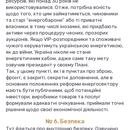
ресурсів, які понад 30 років не
використовувалися. Отже, потрібна ясність
щодо того, хто цим займатиметься, чиновники
та старі “енергобарони” або ті приватні
власники, в тому числі іноземні, які придбають
активи через процедуру чесних, прозорих
аукціонів. Якщо VIP-розпорядники та споживачі
чужого керуватимуть українською енергетикою,
як до війни, Україна ніколи не стане
енергетичним хабом, адже саме таку мету
озвучив президент у своєму Плані.
Так, у цьому пункті, як і в пунктах про зброю,
фронт, є закриті, секретні доповнення, але в
основних положеннях реформи енергосектору
мають бути публічними, щоб потенційні
інвестори, виробники товарів та послуг
формували адекватні очікування, приймали точні
рішення щодо своєї економічної діяльності.
№ 6. Безпека
Тут йдеться про внутрішню безпеку. Озвучено