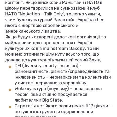
контент. Якщо військовий Рамштайн і НАТО в
цілому перетворилися на сумнозвісний клуб
НАТО “No Action - Talk Only”, то легко уявити,
яким буде культурний Рамштайн. Україна і без
нього є жертвою європейського й
американського лівацтва.
Якщо будуть створені додаткові організації та
майданчики для впровадження в Україні
культурних кодів mainstream Заходу, то ми
можемо отримати цілу купу всього того, що
довело до культурної кризи цей самий Захід:
DEI (diversity, equity, inclusion) -
різноманітність, рівність/справедливість та
інклюзивність – неомарксизм та колективізм
у системі державного управління.
Woke культура (воукізму) – нова класова
теорія, яка активно просувається
любителями Big State.
Стратегія «стійкого розвитку» з її 17 цілями –
потужні інструменти одержавлення