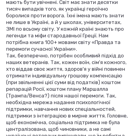
мають бути увічнені. Світ має знати десятки
тисяч випадків того, як українці героїчно
боролися проти ворога. Їхні імена мають знати
не лише в Україні, а й у школах, університетах,
ЗМІ по всьому світу. У кожній країні знають про
легенди та міфи стародавньої Греції. Нам
потрібна книга 100+ мовами світу «Правда та
перемоги сучасної України».
Так, безперечно, потрібен особливий підхід до
наших ветеранів. Так, кожен воїн, сім'я кожного,
хто віддав своє життя, здоров'я у війні повинен
отримати індивідуальну грошову компенсацію
(при звільненні цієї суми від податків) коштом
репарацій Росії, коштом плану Маршалла
(Трампа/Венса?) після нашої перемоги. Так,
необхідна мережа надання психологічної
підтримки, навчання нових спеціальностей,
підтримки з інтеграцією в мирне життя. Головне,
щоб економічна, соціальна підтримка не була
централізована, щоб чиновники, а не самі
українські ветерани вирішували, що їм робити з