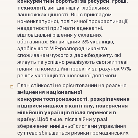
конкурентній боротьбі за ресурси, гроші,
технології
, вигідні ніші у глобальних
ланцюжках цінності. Він є прикладом
номенклатурної, політичної прокрастинації,
нездатності приймати адекватні,
відповідальні рішення у складних
обставинах. Він вигідний 3% українців,
здебільшого VIP-розпорядникам та
споживачам чужого з держбюджету, які
живуть та успішно реалізують свої життєві
плани та комерційні проекти за рахунок 97%
решти українців та іноземної допомоги.
План стійкості не орієнтований на реальне
зміцнення національної
конкурентоспроможності, розкріпачення
підприємницького капіталу, повернення
мільйонів українців після перемоги в
країну
. Щобільше, після війни у разі
збереження нинішньої системи управління
суттєво збільшаться ризики громадянських