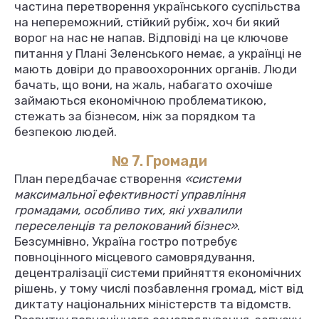
частина перетворення українського суспільства
на непереможний, стійкий рубіж, хоч би який
ворог на нас не напав. Відповіді на це ключове
питання у Плані Зеленського немає, а українці не
мають довіри до правоохоронних органів. Люди
бачать, що вони, на жаль, набагато охочіше
займаються економічною проблематикою,
стежать за бізнесом, ніж за порядком та
безпекою людей.
№ 7. Громади
План передбачає створення
«системи
максимальної ефективності управління
громадами, особливо тих, які ухвалили
переселенців та релокований бізнес»
.
Безсумнівно, Україна гостро потребує
повноцінного місцевого самоврядування,
децентралізації системи прийняття економічних
рішень, у тому числі позбавлення громад, міст від
диктату національних міністерств та відомств.