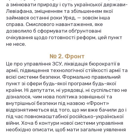
а змінювати природу і суть української держави-
Левіафана, зміцненням та збільшенням якої
займався останні роки Уряд, — зовсім інша
справа. Смислового навантаження, яке
дозволило б сформувати обґрунтовані
очікування щодо готовності реформ, цей пункт
не несе.
№ 2. Фронт
Це про управління ЗСУ, ліквідація бюрократії в
армії, підвищення технологічної стійкості армії та
всієї системи безпеки. Формально правильний
пункт зі сфери будь-якої програми будь-якої
країни. Ні депутати, ні урядовці, ні суспільство не
дізналося, чим нова політика зовнішньої та
внутрішньої безпеки під назвою «Фронт»
відрізнятиметься від того, що ми вже бачили до і
під час повномасштабної російсько-української
війни. Хоча б контури нової системи управління
необхідно описати, щоб мати загальне уявлення