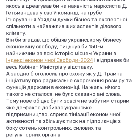
якось відреагував би на наявність марксиста Д.
Гетьманцева у своїй команді, на грубе
ігнорування Урядом думки бізнес та експертної
спільноти з найважливіших аспектів ділового
клімату.
Він би згадав, що обіцяв українському бізнесу
економічну свободу, тицьнув би 150-м
найнижчим за всю історію місцем України в
Індексі економічної Свободи-2024
і відправив би
весь Кабінет Міністрів у відставку.
А заодно б оголосив про схожу як у Д. Трампа
ініціативу про радикальне скорочення розміру та
функцій держави в економіці. На жаль, нічого
такого не сталося, не було сказано ані слова.
Тому нове обіцяє бути зовсім не забутим старим,
яке де-факто добиває українське
підприємництво, сприяє тінізації економічної
активності та збільшує тиск на підприємців з
боку сотень контрольних, силових та
регуляторних органів.