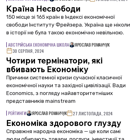
Країна Несвободи
150 місце зі 165 країн в Індексі економічної
свободи Інституту Фрейзера. Україна ще ніколи
в історії не була такою економічно невільною.
АВСТРІЙСЬКА ЕКОНОМІЧНА ШКОЛА
ЯРОСЛАВ РОМАНЧУК
30 СЕРПНЯ, 2024
Чотири термінатори, які
вбивають Економіку
Причини системної кризи сучасної класичної
економічної науки та західної цивілізації. Вади
Economics, з погляду найавторитетніших
представників mainstream
РЕЙТИНГИ
ЯРОСЛАВ РОМАНЧУК
27 ЛИСТОПАДА, 2024
Економіка здорового глузду
Справжня народна економіка — це коли самі
люди обирають товари, послуги, інвестиції та