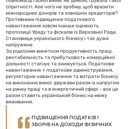
повномасштабної війни, не демонструвала такої
спритності. Але чого не зробиш, щоб вразити
міжнародних донорів та зовнішніх кредиторів?
Противники підвищення податкового
навантаження зовсім інакше оцінюють
пропозиції Уряду та фіскалів із Верховної Ради.
Становище українського бізнесу і так дуже
напружене.
За рідкісним винятком продуктивність праці,
рентабельність та прибутковість комерційної
діяльності стагнує та знижується. Податкове
навантаження + податкове адміністрування,
регуляторне навантаження та витрати бізнесу
на виконання вимог держави разом із напругою
на ринку праці та в енергетичній сфері – все це
разом ставить український бізнес на межу
виживання.
ПІДВИЩЕННЯ ПОДАТКІВ І
ЗБОРІВ НА ДОХОДИ ФІЗИЧНИХ