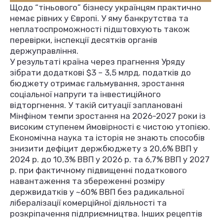
Щодо “тіньового” бізнесу українцям практично
немає рівних у Європі. У яму банкрутства та
неплатоспроможності підштовхують також
перевірки, інспекції десятків органів
держуправління.
У результаті країна через прагнення Уряду
зібрати додаткові $3 – 3,5 млрд. податків до
бюджету отримає гальмування, зростання
соціальної напруги та інвестиційного
відторгнення. У такій ситуації заплановані
Мінфіном темпи зростання на 2026-2027 роки із
високим ступенем ймовірності є чистою утопією.
Економічна наука та історія не знають способів
знизити дефіцит держбюджету з 20,6% ВВП у
2024 р. до 10,3% ВВП у 2026 р. та 6,7% ВВП у 2027
р. при фактичному підвищенні податкового
навантаження та збереженні розміру
держвидатків у ~60% ВВП без радикальної
лібералізації комерційної діяльності та
розкріпачення підприємництва. Інших рецептів