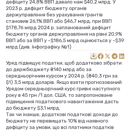
дефіциту 24,8% ВВП давало нам $40,2 млрд. У
2023 р. дефіцит бюджету органів
держуправління без урахування грантів
становив 26,1% ВВП або $46,7 млрд, при ВВП
$178,76 млрд 2024 р. запланований дефіцит
бюджету органів держуправління на рівні 20,9%
ВВП або за ВВП у ~$186,5 млрд оцінюється у ~$39
млрд (див. Інфографіку №1)
Уряд підвищує податки, щоб додатково зібрати
до держбюджету ₴140 млрд або за
середньорічним курсом у 2024 р. (₴40,3 грн за
$1) 3,5 млрд доларів. Якщо взяти прогнозований
Урядом середньорічний курс гривні наступного
року в 45 грн /1 дол. США, то запропоноване
підвищення податкового навантаження дасть
до бюджету $3,1 млрд.
Так чи інакше, додаткові податкові доходи до
бюджету не перевищать 10% від наявного
дефіциту за умови, що всі платники податків