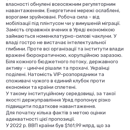
власності обнулені всеосяжним регуляторним
навантаженням. Енергетичні мережі ослаблені,
ворогами зруйновані. Робоча сила – від
мобілізації під плінтусом чи у вимушеній міграції.
Замість справжніх вчених в Уряді економікою
займаються номенклатурно-силові чаклуни. У
владі гостро не вистачає інтелектуальної
глибини. Проте всі організації та інститути влади
вражені бюрократичною, корупційною заразою.
Біля кожного бюджетного потоку, державного
активу – цинічні рішали та прохачі. Українці
поділені. Натомість VIP-розпорядники та
споживачі чужого в єдиний клубок проти
економіки та країни сплетені.
У такому інституційному середовищі, за такої
якості держуправління Уряд пропонує різко
підвищити податкове навантаження.
Для початку кілька фактів з метою оцінки
адекватності цієї пропозиції.
У 2022 р. ВВП країни був $161,99 млрд, що за