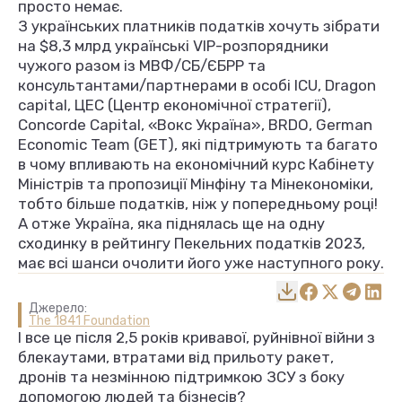
просто немає.
З українських платників податків хочуть зібрати
на $8,3 млрд українські VIP-розпорядники
чужого разом із МВФ/СБ/ЄБРР та
консультантами/партнерами в особі ICU, Dragon
capital, ЦЕС (Центр економічної стратегії),
Concorde Capital, «Вокс Україна», BRDO, German
Economic Team (GET), які підтримують та багато
в чому впливають на економічний курс Кабінету
Міністрів та пропозиції Мінфіну та Мінекономіки,
тобто більше податків, ніж у попередньому році!
А отже Україна, яка піднялась ще на одну
сходинку в рейтингу Пекельних податків 2023,
має всі шанси очолити його уже наступного року.
Джерело:
The 1841 Foundation
І все це після 2,5 років кривавої, руйнівної війни з
блекаутами, втратами від прильоту ракет,
дронів та незмінною підтримкою ЗСУ з боку
допомогою людей та бізнесів?