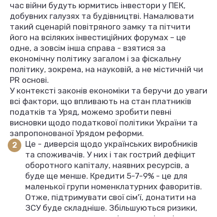
час війни будуть юрмитись інвестори у ПЕК,
добувних галузях та будівництві. Намалювати
такий сценарій повітряного замку та пітчити
його на всіляких інвестиційних форумах – це
одне, а зовсім інша справа - взятися за
економічну політику загалом і за фіскальну
політику, зокрема, на науковій, а не містичній чи
PR основі.
У контексті законів економіки та беручи до уваги
всі фактори, що впливають на стан платників
податків та Уряд, можемо зробити певні
висновки щодо податкової політики України та
запропонованої Урядом реформи.
Це - диверсія щодо українських виробників
та споживачів. У них і так гострий дефіцит
оборотного капіталу, наявних ресурсів, а
буде ще менше. Кредити 5-7-9% - це для
маленької групи номенклатурних фаворитів.
Отже, підтримувати свої сім'ї, донатити на
ЗСУ буде складніше. Збільшуються ризики,