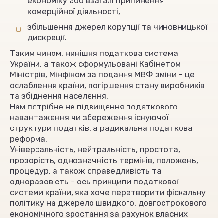
економіку або взагалі припинення
комерційної діяльності,
збільшення джерел корупції та чиновницької
дискреції.
Таким чином, нинішня податкова система
України, а також сформульовані Кабінетом
Міністрів, Мінфіном за подання МВФ зміни – це
ослаблення країни, погіршення стану виробників
та збіднення населення.
Нам потрібне не підвищення податкового
навантаження чи збереження існуючої
структури податків, а радикальна податкова
реформа.
Універсальність, нейтральність, простота,
прозорість, однозначність термінів, положень,
процедур, а також справедливість та
одноразовість – ось принципи податкової
системи країни, яка хоче перетворити фіскальну
політику на джерело швидкого, довгострокового
економічного зростання за рахунок власних