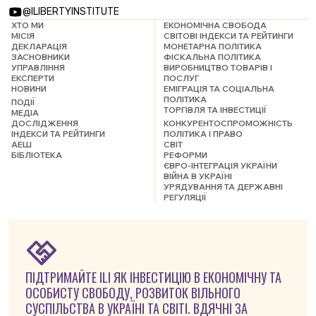
@ILIBERTYINSTITUTE
ХТО МИ
ЕКОНОМІЧНА СВОБОДА
МІСІЯ
СВІТОВІ ІНДЕКСИ ТА РЕЙТИНГИ
ДЕКЛАРАЦІЯ
МОНЕТАРНА ПОЛІТИКА
ЗАСНОВНИКИ
ФІСКАЛЬНА ПОЛІТИКА
УПРАВЛІННЯ
ВИРОБНИЦТВО ТОВАРІВ І
ЕКСПЕРТИ
ПОСЛУГ
НОВИНИ
ЕМІГРАЦІЯ ТА СОЦІАЛЬНА
ПОЛІТИКА
ПОДІЇ
ТОРГІВЛЯ ТА ІНВЕСТИЦІЇ
МЕДІА
ДОСЛІДЖЕННЯ
КОНКУРЕНТОСПРОМОЖНІСТЬ
ІНДЕКСИ ТА РЕЙТИНГИ
ПОЛІТИКА І ПРАВО
АЕШ
СВІТ
БІБЛІОТЕКА
РЕФОРМИ
ЄВРО-ІНТЕГРАЦІЯ УКРАЇНИ
ВІЙНА В УКРАЇНІ
УРЯДУВАННЯ ТА ДЕРЖАВНІ
РЕГУЛЯЦІЇ
ПІДТРИМАЙТЕ ILI ЯК ІНВЕСТИЦІЮ В ЕКОНОМІЧНУ ТА
ОСОБИСТУ СВОБОДУ, РОЗВИТОК ВІЛЬНОГО
СУСПІЛЬСТВА В УКРАЇНІ ТА СВІТІ. ВДЯЧНІ ЗА