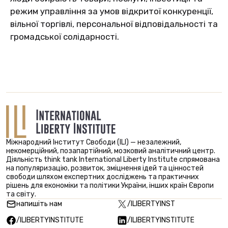
режим управління за умов відкритої конкуренції,
вільної торгівлі, персональної відповідальності та
громадської солідарності.
Міжнародний Інститут Свободи (ILI) — незалежний,
некомерційний, позапартійний, мозковий аналітичний центр.
Діяльність think tank International Liberty Institute спрямована
на популяризацію, розвиток, зміцнення ідей та цінностей
свободи шляхом експертних досліджень та практичних
рішень для економіки та політики України, інших країн Європи
та світу.
напишіть нам
/ILIBERTYINST
/ILIBERTYINSTITUTE
/ILIBERTYINSTITUTE