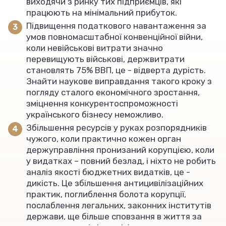
виходячи з ринку тих підприємців, які
працюють на мінімальний прибуток.
Підвищення податкового навантаження за
умов повномасштабної конвенційної війни,
коли невійськові витрати значно
перевищують військові, держвитрати
становлять 75% ВВП, це - відверта дурість.
Знайти наукове виправдання такого кроку з
погляду сталого економічного зростання,
зміцнення конкурентоспроможності
українського бізнесу неможливо.
Збільшення ресурсів у руках розпорядників
чужого, коли практично кожен орган
держуправління пронизаний корупцією, коли
у видатках – повний безлад, і ніхто не робить
аналіз якості бюджетних видатків, це -
дикість. Це збільшення антицивілізаційних
практик, поглиблення болота корупції,
послаблення легальних, законних інститутів
держави, ще більше сповзання в життя за