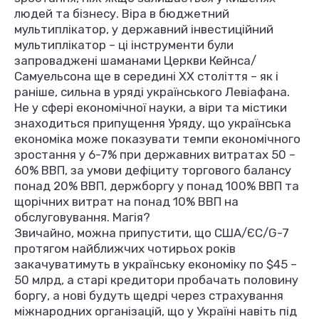
людей та бізнесу. Віра в бюджетний
мультиплікатор, у державний інвестиційний
мультиплікатор – ці інструменти були
запроваджені шаманами Церкви Кейнса/
Самуельсона ще в середині ХХ століття – як і
раніше, сильна в уряді українського Левіафана.
Не у сфері економічної науки, а віри та містики
знаходиться припущення Уряду, що українська
економіка може показувати темпи економічного
зростання у 6-7% при державних витратах 50 –
60% ВВП, за умови дефіциту торгового балансу
понад 20% ВВП, держборгу у понад 100% ВВП та
щорічних витрат на понад 10% ВВП на
обслуговування. Магія?
Звичайно, можна припустити, що США/ЄС/G-7
протягом найближчих чотирьох років
закачуватимуть в українську економіку по $45 –
50 млрд, а старі кредитори пробачать половину
боргу, а нові будуть щедрі через страхування
міжнародних організацій, що у Україні навіть під