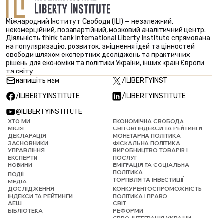
Міжнародний Інститут Свободи (ILI) — незалежний,
некомерційний, позапартійний, мозковий аналітичний центр.
Діяльність think tank International Liberty Institute спрямована
на популяризацію, розвиток, зміцнення ідей та цінностей
свободи шляхом експертних досліджень та практичних
рішень для економіки та політики України, інших країн Європи
та світу.
напишіть нам
/ILIBERTYINST
/ILIBERTYINSTITUTE
/ILIBERTYINSTITUTE
@ILIBERTYINSTITUTE
ХТО МИ
ЕКОНОМІЧНА СВОБОДА
МІСІЯ
СВІТОВІ ІНДЕКСИ ТА РЕЙТИНГИ
ДЕКЛАРАЦІЯ
МОНЕТАРНА ПОЛІТИКА
ЗАСНОВНИКИ
ФІСКАЛЬНА ПОЛІТИКА
УПРАВЛІННЯ
ВИРОБНИЦТВО ТОВАРІВ І
ЕКСПЕРТИ
ПОСЛУГ
НОВИНИ
ЕМІГРАЦІЯ ТА СОЦІАЛЬНА
ПОЛІТИКА
ПОДІЇ
ТОРГІВЛЯ ТА ІНВЕСТИЦІЇ
МЕДІА
ДОСЛІДЖЕННЯ
КОНКУРЕНТОСПРОМОЖНІСТЬ
ІНДЕКСИ ТА РЕЙТИНГИ
ПОЛІТИКА І ПРАВО
АЕШ
СВІТ
БІБЛІОТЕКА
РЕФОРМИ
ЄВРО-ІНТЕГРАЦІЯ УКРАЇНИ