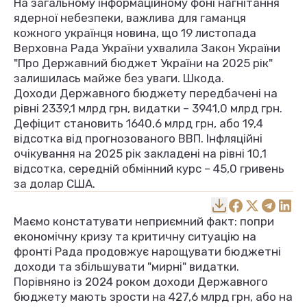
На загальному інформаційному фоні нагнітання
ядерної небезпеки, важлива для гаманця
кожного українця новина, що 19 листопада
Верховна Рада України ухвалила Закон України
"Про Державний бюджет України на 2025 рік"
залишилась майже без уваги. Шкода.
Доходи Державного бюджету передбачені на
рівні 2339,1 млрд грн, видатки – 3941,0 млрд грн.
Дефіцит становить 1640,6 млрд грн, або 19,4
відсотка від прогнозованого ВВП. Інфляційні
очікування на 2025 рік закладені на рівні 10,1
відсотка, середній обмінний курс – 45,0 гривень
за долар США.
Маємо констатувати неприємний факт: попри
економічну кризу та критичну ситуацію на
фронті Рада продовжує нарощувати бюджетні
доходи та збільшувати "мирні" видатки.
Порівняно із 2024 роком доходи Державного
бюджету мають зрости на 427,6 млрд грн, або на