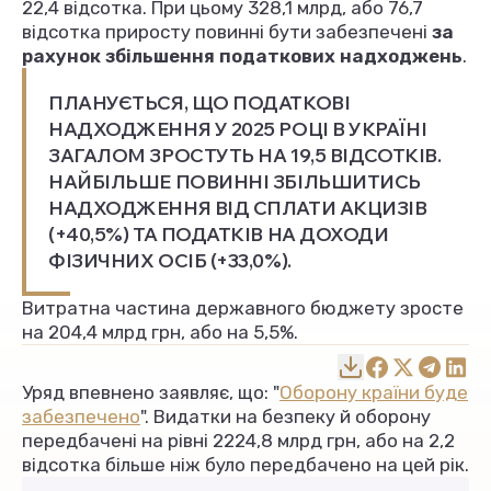
22,4 відсотка. При цьому 328,1 млрд, або 76,7
відсотка приросту повинні бути забезпечені
за
рахунок збільшення податкових надходжень
.
ПЛАНУЄТЬСЯ, ЩО ПОДАТКОВІ
НАДХОДЖЕННЯ У 2025 РОЦІ В УКРАЇНІ
ЗАГАЛОМ ЗРОСТУТЬ НА 19,5 ВІДСОТКІВ.
НАЙБІЛЬШЕ ПОВИННІ ЗБІЛЬШИТИСЬ
НАДХОДЖЕННЯ ВІД СПЛАТИ АКЦИЗІВ
(+40,5%) ТА ПОДАТКІВ НА ДОХОДИ
ФІЗИЧНИХ ОСІБ (+33,0%).
Витратна частина державного бюджету зросте
на 204,4 млрд грн, або на 5,5%.
Уряд впевнено заявляє, що: "
Оборону країни буде
забезпечено
". Видатки на безпеку й оборону
передбачені на рівні 2224,8 млрд грн, або на 2,2
відсотка більше ніж було передбачено на цей рік.