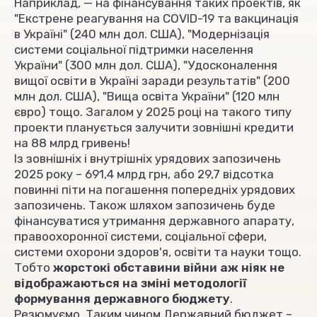
Наприклад, — на фінансування таких проектів, як
"Екстрене реагування на COVID-19 та вакцинація
в Україні" (240 млн дол. США), "Модернізація
системи соціальної підтримки населення
України" (300 млн дол. США), "Удосконалення
вищої освіти в Україні заради результатів" (200
млн дол. США), "Вища освіта України" (120 млн
євро) тощо. Загалом у 2025 році на такого типу
проекти планується залучити зовнішні кредити
на 88 млрд гривень!
Із зовнішніх і внутрішніх урядових запозичень
2025 року – 691,4 млрд грн, або 29,7 відсотка
повинні піти на погашення попередніх урядових
запозичень. Також шляхом запозичень буде
фінансуватися утримання державного апарату,
правоохоронної системи, соціальної сфери,
системи охорони здоров'я, освіти та науки тощо.
Тобто
жорстокі обставини війни аж ніяк не
відображаються на зміні методології
формування державного бюджету
.
Резюмуємо. Таким чином Державний бюджет –