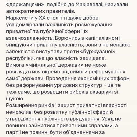
«державцями», подібно до Макіавеллі, називали
автократичних правителів.
Марксисти у XX столітті дуже добре
усвідомлювали важливість розмежування
приватної та публічної сфери і їх
взаємозалежність. Борючись з капіталізмом і
знищуючи приватну власність, вони з не меншою
запеклістю виступали проти «буржуазної»
республіки, яка цю власність захищала.
Вимога «мінімальної держави» не може
розглядатися окремо від вимоги реформування
самої держави. Проведення економічних реформ
без реформування урядових структур – це те
теж саме, що розводити рибок в акваріумі зі
щукою.
Розширення ринків і захист приватної власності
неможливі без розвитку публічної сфери й
утвердження публічного врядування. Уряд не
повинен займатися приватними справами, а
партії не повинні бути об’єднаннями за