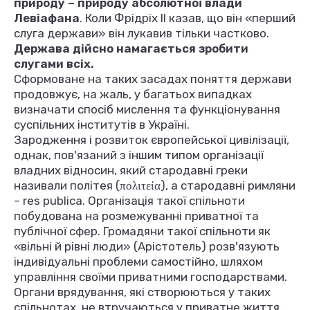
природу – природу абсолютної влади
Левіафана
. Коли Фрідріх II казав, що він «перший
слуга держави» він лукавив тільки частково.
Держава дійсно намагається зробити
слугами всіх.
Сформоване на таких засадах поняття держави
продовжує, на жаль, у багатьох випадках
визначати спосіб мислення та функціонування
суспільних інститутів в Україні.
Зародження і розвиток європейської цивілізації,
однак, пов'язаний з іншим типом організації
владних відносин, який стародавні греки
називали політея (πολιτεία), а стародавні римляни
– res publica. Організація такої спільноти
побудована на розмежуванні приватної та
публічної сфер. Громадяни такої спільноти як
«вільні й рівні люди» (Арістотель) розв'язують
індивідуальні проблеми самостійно, шляхом
управління своїми приватними господарствами.
Органи врядування, які створюються у таких
спільнотах, не втручаються у приватне життя