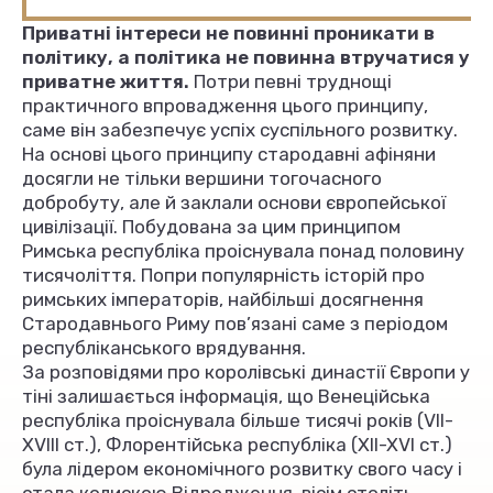
Приватні інтереси не повинні проникати в
політику, а політика не повинна втручатися у
приватне життя.
Потри певні труднощі
практичного впровадження цього принципу,
саме він забезпечує успіх суспільного розвитку.
На основі цього принципу стародавні афіняни
досягли не тільки вершини тогочасного
добробуту, але й заклали основи європейської
цивілізації. Побудована за цим принципом
Римська республіка проіснувала понад половину
тисячоліття. Попри популярність історій про
римських імператорів, найбільші досягнення
Стародавнього Риму пов’язані саме з періодом
республіканського врядування.
За розповідями про королівські династії Європи у
тіні залишається інформація, що Венеційська
республіка проіснувала більше тисячі років (VII-
XVIII ст.), Флорентійська республіка (XII-XVI ст.)
була лідером економічного розвитку свого часу і