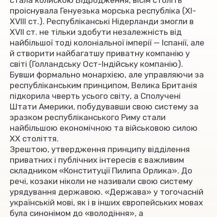
стала колискою Відродження, вісім століть
проіснувала Генуезька морська республіка (XI-
XVIII ст.). Республіканські Нідерланди змогли в
XVII ст. не тільки здобути незалежність від
найбільшої тоді колоніальної імперії — Іспанії, але
й створити найбагатшу приватну компанію у
світі (Голландську Ост-Індійську компанію).
Бувши формально монархією, але управляючи за
республіканським принципом, Велика Британія
підкорила чверть усього світу, а Сполучені
Штати Америки, побудувавши свою систему за
зразком республіканського Риму стали
найбільшою економічною та військовою силою
XX століття.
Зрештою, утвердження принципу відділення
приватних і публічних інтересів є важливим
складником «Конституції Пилипа Орлика». До
речі, козаки ніколи не називали свою систему
урядування державою. «Держава» у тогочасній
українській мові, як і в інших європейських мовах
була синонімом до «володіння», а