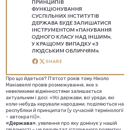
ПРИНЦИПІВ
ФУНКЦІОНУВАННЯ
СУСПІЛЬНИХ ІНСТИТУТІВ
ДЕРЖАВА БУДЕ ЗАЛИШАТИСЯ
ІНСТРУМЕНТОМ «ПАНУВАННЯ
ОДНОГО КЛАСУ НАД ІНШИМ»,
У КРАЩОМУ ВИПАДКУ «З
ЛЮДСЬКИМ ОБЛИЧЧЯМ».
SHARE
Про що йдеться? П’ятсот років тому Ніколо
Макіавеллі провів розмежування, яке з
невеликими відмінностями залишається
актуальним і досі: «Усі держави, всі уряди, які
коли-небудь керували народами, поділяються на
республіки й принципати (у сучасній термінології
– автократії)».
«Держава»
, уявлення про яку домінує у нашій
свідомості – це результат історичного розвитку