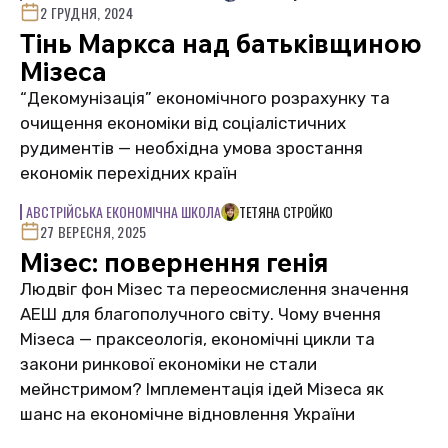
2 ГРУДНЯ, 2024
Тінь Маркса над батьківщиною
Мізеса
“Декомунізація” економічного розрахунку та
очищення економіки від соціалістичних
рудиментів — необхідна умова зростання
економік перехідних країн
АВСТРІЙСЬКА ЕКОНОМІЧНА ШКОЛА
ТЕТЯНА СТРОЙКО
27 ВЕРЕСНЯ, 2025
Мізес: повернення генія
Людвіг фон Мізес та переосмислення значення
АЕШ для благополучного світу. Чому вчення
Мізеса — праксеологія, економічні цикли та
закони ринкової економіки не стали
мейнстримом? Імплементація ідей Мізеса як
шанс на економічне відновлення України