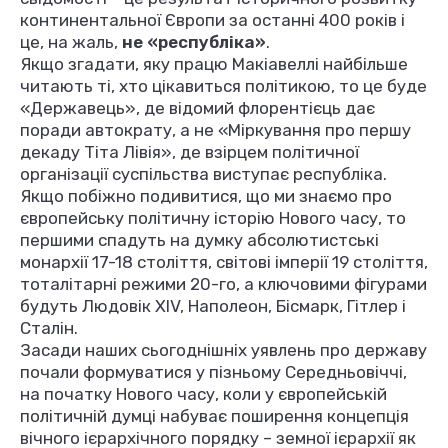
континентальної Європи за останні 400 років і
це, на жаль,
не «республіка»
.
Якщо згадати, яку працю Макіавеллі найбільше
читають ті, хто цікавиться політикою, то це буде
«Державець», де відомий флорентієць дає
поради автократу, а не «Міркування про першу
декаду Тіта Лівія», де взірцем політичної
організації суспільства виступає республіка.
Якщо побіжно подивитися, що ми знаємо про
європейську політичну історію Нового часу, то
першими спадуть на думку абсолютистські
монархії 17-18 століття, світові імперії 19 століття,
тоталітарні режими 20-го, а ключовими фігурами
будуть Людовік XIV, Наполеон, Бісмарк, Гітлер і
Сталін.
Засади наших сьогоднішніх уявлень про державу
почали формуватися у пізньому Середньовіччі,
на початку Нового часу, коли у європейській
політичній думці набуває поширення концепція
вічного ієрархічного порядку – земної ієрархії як