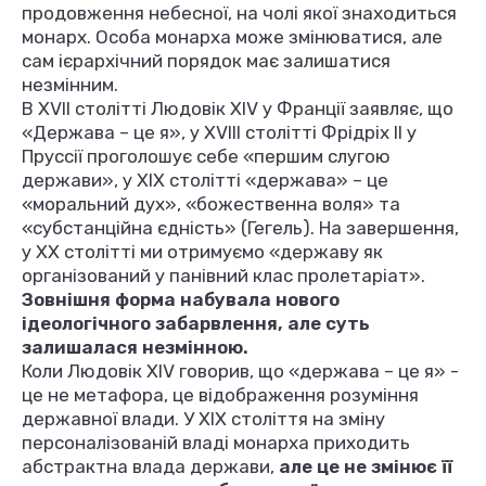
продовження небесної, на чолі якої знаходиться
монарх. Особа монарха може змінюватися, але
сам ієрархічний порядок має залишатися
незмінним.
В XVII столітті Людовік XIV у Франції заявляє, що
«Держава – це я», у XVIII столітті Фрідріх II у
Пруссії проголошує себе «першим слугою
держави», у XIX столітті «держава» – це
«моральний дух», «божественна воля» та
«субстанційна єдність» (Гегель). На завершення,
у XX столітті ми отримуємо «державу як
організований у панівний клас пролетаріат».
Зовнішня форма набувала нового
ідеологічного забарвлення, але суть
залишалася незмінною.
Коли Людовік XIV говорив, що «держава – це я» -
це не метафора, це відображення розуміння
державної влади. У ХІХ століття на зміну
персоналізованій владі монарха приходить
абстрактна влада держави,
але це не змінює її