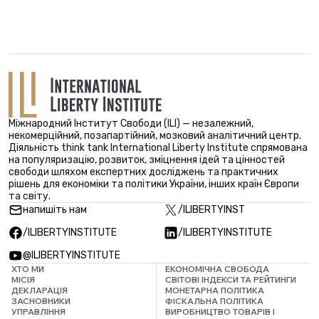
Міжнародний Інститут Свободи (ILI) — незалежний,
некомерційний, позапартійний, мозковий аналітичний центр.
Діяльність think tank International Liberty Institute спрямована
на популяризацію, розвиток, зміцнення ідей та цінностей
свободи шляхом експертних досліджень та практичних
рішень для економіки та політики України, інших країн Європи
та світу.
напишіть нам
/ILIBERTYINST
/ILIBERTYINSTITUTE
/ILIBERTYINSTITUTE
@ILIBERTYINSTITUTE
ХТО МИ
ЕКОНОМІЧНА СВОБОДА
МІСІЯ
СВІТОВІ ІНДЕКСИ ТА РЕЙТИНГИ
ДЕКЛАРАЦІЯ
МОНЕТАРНА ПОЛІТИКА
ЗАСНОВНИКИ
ФІСКАЛЬНА ПОЛІТИКА
УПРАВЛІННЯ
ВИРОБНИЦТВО ТОВАРІВ І