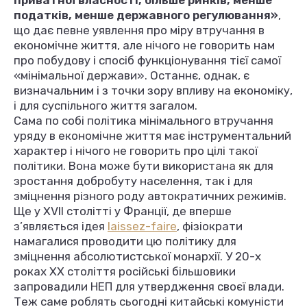
приватної власності, більше ринків, менше
податків, менше державного регулювання»
,
що дає певне уявлення про міру втручання в
економічне життя, але нічого не говорить нам
про побудову і спосіб функціонування тієї самої
«мінімальної держави». Останнє, однак, є
визначальним і з точки зору впливу на економіку,
і для суспільного життя загалом.
Сама по собі політика мінімального втручання
уряду в економічне життя має інструментальний
характер і нічого не говорить про цілі такої
політики. Вона може бути використана як для
зростання добробуту населення, так і для
зміцнення різного роду автократичних режимів.
Ще у XVII столітті у Франції, де вперше
з’являється ідея
laissez-faire
, фізіократи
намагалися проводити цю політику для
зміцнення абсолютистської монархії. У 20-х
роках XX століття російські більшовики
запровадили НЕП для утвердження своєї влади.
Теж саме роблять сьогодні китайські комуністи