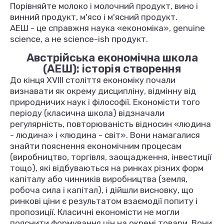
Порівняйте молоко і молочний продукт, вино і
винний продукт, м'ясо і м'ясний продукт.
АЕШ - це справжня наука «економіка», genuine
science, а не science-ish продукт.
Австрійська економічна школа
(АЕШ): історія створення
До кінця XVIII століття економіку почали
визнавати як окрему дисципліну, відмінну від
природничих наук і філософії. Економісти того
періоду (класична школа) відзначали
регулярність, повторюваність відносин «людина
- людина» і «людина - світ». Вони намагалися
знайти пояснення економічним процесам
(виробництво, торгівля, заощадження, інвестиції
тощо), які відбуваються на ринках різних форм
капіталу або чинників виробництва (земля,
робоча сила і капітал), і дійшли висновку, що
ринкові ціни є результатом взаємодії попиту і
пропозиції. Класичні економісти не могли
пояснити формування цін на окремі товари. Вони