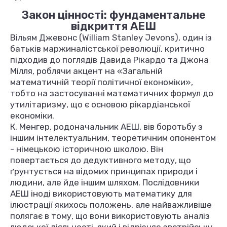
Закон цінності: фундаментальне
відкриття АЕШ
Вільям Джевонс (William Stanley Jevons), один із
батьків маржиналістської революції, критично
підходив до поглядів Давида Рікардо та Джона
Мілля, роблячи акцент на «Загальній
математичній теорії політичної економіки»,
тобто на застосуванні математичних формул до
утилітаризму, що є основою рікардіанської
економіки.
К. Менгер, родоначальник АЕШ, вів боротьбу з
іншим інтелектуальним, теоретичним опонентом
- німецькою історичною школою. Він
повертається до дедуктивного методу, що
ґрунтується на відомих принципах природи і
людини, але йде іншим шляхом. Послідовники
АЕШ іноді використовують математику для
ілюстрації якихось положень, але найважливіше
полягає в тому, що вони використовують аналіз