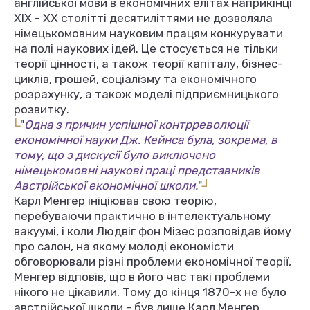
англійської мови в економічних елітах наприкінці
ХІХ - ХХ столітті десятиліттями не дозволяла
німецькомовним науковим працям конкурувати
на полі наукових ідей. Це стосується не тільки
теорії цінності, а також теорії капіталу, бізнес-
циклів, грошей, соціалізму та економічного
розрахунку, а також моделі підприємницького
розвитку.
L
"
Одна з причин успішної контрреволюції
економічної науки Дж. Кейнса була, зокрема, в
тому, що з дискусії було виключено
німецькомовні наукові праці представників
L
Австрійської економічної школи.
"
Карл Менгер ініціював свою теорію,
перебуваючи практично в інтелектуальному
вакуумі, і коли Людвіг фон Мізес розповідав йому
про салон, на якому молоді економісти
обговорювали різні проблеми економічної теорії,
Менгер відповів, що в його час такі проблеми
нікого не цікавили. Тому до кінця 1870-х не було
австрійської школи - був лише Карл Менгер.