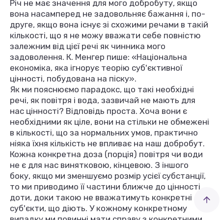
Річ не має значення для мого добробуту, якщо
вона насамперед не задовольняє бажання і, по-
друге, якщо вона існує зі схожими речами в такій
кількості, що я не можу вважати себе повністю
залежним від цієї речі як чинника мого
задоволення. К. Менгер пише: «Національна
економіка, яка ігнорує теорію суб'єктивної
цінності, побудована на піску».
Як ми пояснюємо парадокс, що такі необхідні
речі, як повітря і вода, зазвичай не мають для
нас цінності? Відповідь проста. Хоча вони є
необхідними як ціле, вони на стільки не обмежені
в кількості, що за нормальних умов, практично
ніяка їхня кількість не впливає на наш добробут.
Кожна конкретна доза (порція) повітря чи води
не є для нас винятковою, кінцевою. З іншого
боку, якщо ми зменшуємо розмір усієї субстанції,
то ми приводимо її частини ближче до цінності
доти, доки такою не вважатимуть конкретні
суб'єкти, що діють. У кожному конкретному
випадку ми повинні мати справу з конкретними