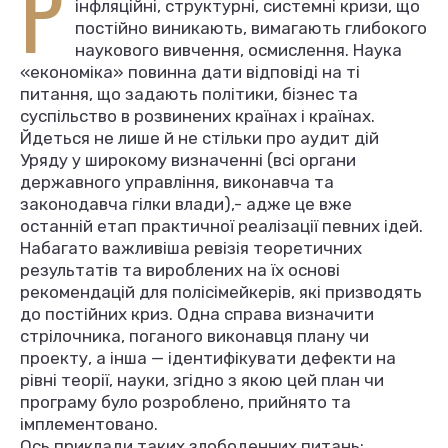
Р
інфляційні, структурні, системні кризи, що
постійно виникають, вимагають глибокого
наукового вивчення, осмислення. Наука
«економіка» повинна дати відповіді на ті
питання, що задають політики, бізнес та
суспільство в розвинених країнах і країнах.
Йдеться не лише й не стільки про аудит дій
Уряду у широкому визначенні (всі органи
державного управління, виконавча та
законодавча гілки влади),- адже це вже
останній етап практичної реалізації певних ідей.
Набагато важливіша ревізія теоретичних
результатів та вироблених на їх основі
рекомендацій для полісімейкерів, які призводять
до постійних криз. Одна справа визначити
стрілочника, поганого виконавця плану чи
проекту, а інша — ідентифікувати дефекти на
рівні теорії, науки, згідно з якою цей план чи
програму було розроблено, прийнято та
імплементовано.
Ось приклади таких злободенних питань: