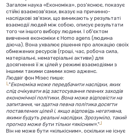
Загалом наука «Економіка», роз'яснює, показує
стійкі взаємозв'язки, вказує на причинно-
наслідкові зв'язки, що виникають у результаті
взаємодії людей між собою, описує результати
того чи іншого вибору людини. І об'єктом
вивчення економіки є Homo agens (людина
діюча). Вона ухвалює рішення про алокацію своїх
обмежених ресурсів (гроші, час, робоча сила,
матеріальні, нематеріальні активи) для
досягнення її ж цілей у режимі взаємодіями з
іншими такими самими хомо адженс.
Людвіг фон Мізес пише:
L
"
Економіка може передбачити наслідки, яких
слід очікувати від застосування певних заходів
економічної політики. Вона може відповісти на
запитання, чи здатна певна політика досягти
поставлених цілей і, якщо відповідь негативна,
якими будуть реальні наслідки. Зрозуміло, такий
L
прогноз може бути тільки «якісним».
"
Він не може бути «кількісним», оскільки не існує