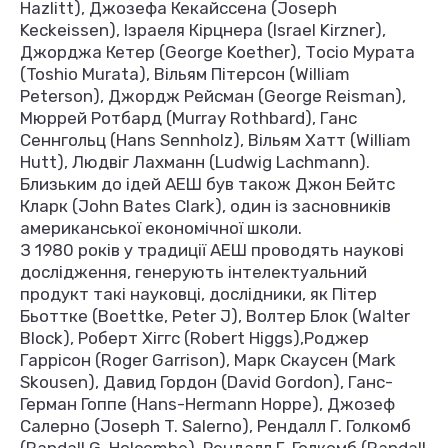
Hazlitt), Джозефа Кекайссена (Joseph
Keckeissen), Ізраеля Кірцнера (Israel Kirzner),
Джорджа Кетер (George Koether), Тосіо Мурата
(Toshio Murata), Вільям Пітерсон (William
Peterson), Джордж Рейсман (George Reisman),
Мюррей Ротбард (Murray Rothbard), Ганс
Сеннгольц (Hans Sennholz), Вільям Хатт (William
Hutt), Людвіг Лахманн (Ludwig Lachmann).
Близьким до ідей АЕШ був також Джон Бейтс
Кларк (John Bates Clark), один із засновників
американської економічної школи.
З 1980 років у традиції АЕШ проводять наукові
дослідження, генерують інтелектуальний
продукт такі науковці, дослідники, як Пітер
Бьоттке (Boettke, Peter J), Волтер Блок (Walter
Block), Роберт Хіггс (Robert Higgs),Роджер
Гаррісон (Roger Garrison), Марк Скаусен (Mark
Skousen), Давид Гордон (David Gordon), Ганс-
Герман Гоппе (Hans-Hermann Hoppe), Джозеф
Салерно (Joseph T. Salerno), Рендалл Г. Голкомб