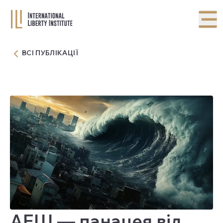
ВСІ ПУБЛІКАЦІЇ
АЕШ — панацея від