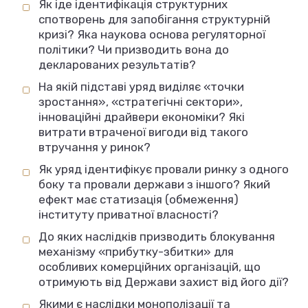
Як іде ідентифікація структурних
спотворень для запобігання структурній
кризі? Яка наукова основа регуляторної
політики? Чи призводить вона до
декларованих результатів?
На якій підставі уряд виділяє «точки
зростання», «стратегічні сектори»,
інноваційні драйвери економіки? Які
витрати втраченої вигоди від такого
втручання у ринок?
Як уряд ідентифікує провали ринку з одного
боку та провали держави з іншого? Який
ефект має статизація (обмеження)
інституту приватної власності?
До яких наслідків призводить блокування
механізму «прибутку-збитки» для
особливих комерційних організацій, що
отримують від Держави захист від його дії?
Якими є наслідки монополізації та