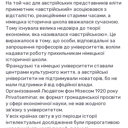
На той час для австрійських представників еліти
прикметник «австрійський» асоціювався з
відсталістю, реакційними старими часами, а
німецька історична школа вважалася сучасною.
Тому існувала велика недовіра до теорії
економіки, яка називалася «австрійською». Це
виражалося в тому, що особи, відповідальні за
запрошення професорів до університетів, воліли
надавати роботу прихильникам німецької
історичної школи.
Французькі та німецькі університети ставали
центрами культурного життя, а австрійські
університети не підтримували новаторів, бо не
мали підтримки й від офіційної влади.
Організований Людвігом фон Мізесом 1920 року
Privatseminar, як формат громадянської просвіти
у сфері економічної науки, не мав жодного
зв'язку з університетом.
У всіх країнах світу в усі періоди історії
інтелектуальні дослідження були прерогативою