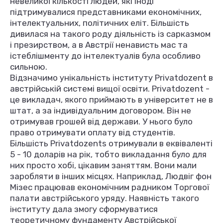
невеликої кількості людей, які іноді
підтримувалися представниками економічних,
інтелектуальних, політичних еліт. Більшість
дивилася на такого роду діяльність із сарказмом
і презирством, а в Австрії ненависть мас та
істеблішменту до інтелектуалів була особливо
сильною.
Відзначимо унікальність інституту Privatdozent в
австрійській системі вищої освіти. Privatdozent -
це викладач, якого приймають в університет не в
штат, а за індивідуальним договором. Він не
отримував грошей від держави. У нього було
право отримувати оплату від студентів.
Більшість Privatdozents отримували в еквіваленті
5 - 10 доларів на рік, тобто викладання було для
них просто хобі, цікавим заняттям. Вони мали
заробляти в інших місцях. Наприклад, Людвіг фон
Мізес працював економічним радником Торгової
палати австрійського уряду. Наявність такого
інституту дала змогу сформуватися
теоретичному фундаменту Австрійської