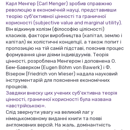
Карл Менгер (Carl Menger) зробив справжню
революцію в економічній науці, представивши
теорію суб'єктивної цінності та граничної
корисності (subjective value and marginal utility).
Він відкинув холізм (філософію цілісності)
класиків, фактори виробництва (капітал, землю і
капітал) як холістичні концепції, а також попит і
пропозицію на тій самій підставі, пояснив процес
формування ціни діями індивідуумів. Теорія
цінності, розроблена Менгером і доповнена О.
Бем-Баверком (Eugen Böhm von Bawerk) і Ф.
Візером (Friedrich von Wieser) надала науковий
інструментарій для пояснення економічних
процесів.
Завдяки внеску цих учених суб'єктивна теорія
цінності, граничної корисності була названа
«австрійською».
Слід звернути увагу на великий лаг у
німецькомовному виданні книги та появі
англомовних версій. На жаль, домінантність