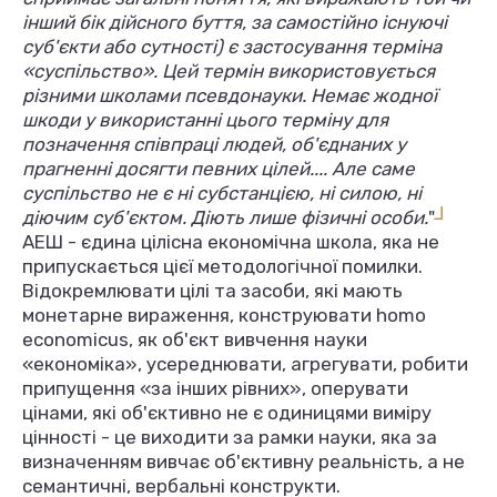
інший бік дійсного буття, за самостійно існуючі
суб'єкти або сутності) є застосування терміна
«суспільство». Цей термін використовується
різними школами псевдонауки. Немає жодної
шкоди у використанні цього терміну для
позначення співпраці людей, об'єднаних у
прагненні досягти певних цілей.... Але саме
суспільство не є ні субстанцією, ні силою, ні
L
діючим суб'єктом. Діють лише фізичні особи.
"
АЕШ - єдина цілісна економічна школа, яка не
припускається цієї методологічної помилки.
Відокремлювати цілі та засоби, які мають
монетарне вираження, конструювати homo
economicus, як об'єкт вивчення науки
«економіка», усереднювати, агрегувати, робити
припущення «за інших рівних», оперувати
цінами, які об'єктивно не є одиницями виміру
цінності - це виходити за рамки науки, яка за
визначенням вивчає об'єктивну реальність, а не
семантичні, вербальні конструкти.