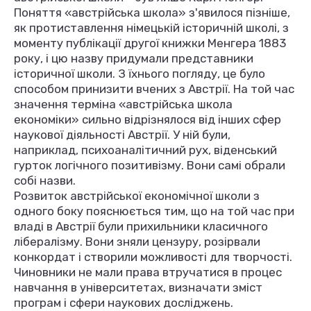
Поняття «австрійська школа» з'явилося пізніше,
як протиставлення німецькій історичній школі, з
моменту публікації другої книжки Менгера 1883
року, і цю назву придумали представники
історичної школи. З їхнього погляду, це було
способом принизити вчених з Австрії. На той час
значення терміна «австрійська школа
економіки» сильно відрізнялося від інших сфер
наукової діяльності Австрії. У ній були,
наприклад, психоаналітичний рух, віденський
гурток логічного позитивізму. Вони самі обрали
собі назви.
Розвиток австрійської економічної школи з
одного боку пояснюється тим, що на той час при
владі в Австрії були прихильники класичного
лібералізму. Вони зняли цензуру, розірвали
конкордат і створили можливості для творчості.
Чиновники не мали права втручатися в процес
навчання в університетах, визначати зміст
програм і сфери наукових досліджень.