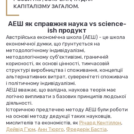
КАПІТАЛІЗМУ ЗАГАЛОМ.
АЕШ як справжня наука vs science-
ish продукт
Австрійська економічна школа (АЕШ) - це школа
економічної думки, що ґрунтується на
методологічному індивідуалізмі,
методологічному суб'єктивізмі, граничній
корисності, як основі цінності, тимчасовій
структурі виробництва і споживання, концепції
альтернативних витрат, суверенітеті споживача
і політичному індивідуалізмі.
АЕШ вважає, що валідна, наукова теорія має
логічно випливати з базових принципів людської
діяльності.
Історичною предтечею методу АЕШ були роботи
на основі методу дедукції таких науковців,
мислителів та економістів, як
Річард Кентіллон
,
Дейвід Г’юм
,
Анн Тюрго
,
Фредерік Бастіа
.