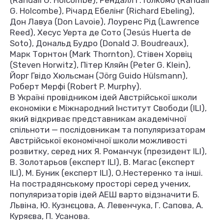
(Randall G. Holcombe), Рендалл Г. Голкомб (Randall
G. Holcombe), Річард Ебелінг (Richard Ebeling),
Дон Лавуа (Don Lavoie), Лоуренс Рід (Lawrence
Reed), Хесус Уерта де Сото (Jesús Huerta de
Soto), Дональд Будро (Donald J. Boudreaux),
Марк Торнтон (Mark Thornton), Стівен Хорвіц
(Steven Horwitz), Пітер Кляйн (Peter G. Klein),
Йорг Гвідо Хюльсман (Jörg Guido Hülsmann),
Роберт Мерфі (Robert P. Murphy).
В Україні провідником ідей Австрійської школи
економіки є Міжнародний Інститут Свободи (ILI),
який відкриває представникам академічної
спільноти — послідовникам та популяризаторам
Австрійської економічної школи можливості
розвитку, серед них Я. Романчук (президент ILI),
В. Золотарьов (експерт ILI), В. Магас (експерт
ILI), М. Буник (експерт ILI), О.Нестеренко та інші.
На пострадянському просторі серед учених,
популяризаторів ідей АЕШ варто відзначити Б.
Львіна, Ю. Кузнєцова, А. Левенчука, Г. Сапова, А.
Куряєва, П. Усанова.