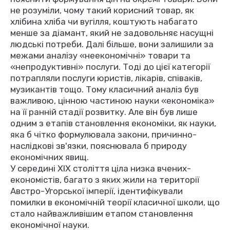
не розуміли, чому такий корисний товар, як
хлібина хліба чи вугілля, коштують набагато
менше за діамант, який не задовольняє насущні
людські потреби. Далі більше, вони залишили за
межами аналізу «неекономічні» товари та
«непродуктивні» послуги. Тоді до цієї категорії
потрапляли послуги юристів, лікарів, співаків,
музикантів тощо. Тому класичний аналіз був
важливою, цінною частиною науки «економіка»
на її ранній стадії розвитку. Але він був лише
одним з етапів становлення економіки, як науки,
яка б чітко формулювала закони, причинно-
наслідкові зв'язки, пояснювала б природу
економічних явищ.
У середині XIX століття ціла низка вчених-
економістів, багато з яких жили на території
Австро-Угорської імперії, ідентифікували
помилки в економічній теорії класичної школи, що
стало найважливішим етапом становлення
економічної науки.