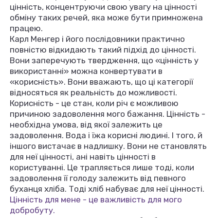
цінність, концентруючи свою увагу на цінності
обміну таких речей, яка може бути примножена
працею.
Карл Менгер і його послідовники практично
повністю відкидають такий підхід до цінності.
Вони заперечують твердження, що «цінність у
використанні» можна конвертувати в
«корисність». Вони вважають, що ці категорії
відносяться як реальність до можливості.
Корисність - це стан, коли річ є можливою
причиною задоволення мого бажання. Цінність -
необхідна умова, від якої залежить це
задоволення. Вода і їжа корисні людині. І того, й
іншого вистачає в надлишку. Вони не становлять
для неї цінності, ані навіть цінності в
користуванні. Це трапляється лише тоді, коли
задоволення її голоду залежить від певного
буханця хліба. Тоді хліб набуває для неї цінності.
Цінність для мене - це важливість для мого
добробуту.