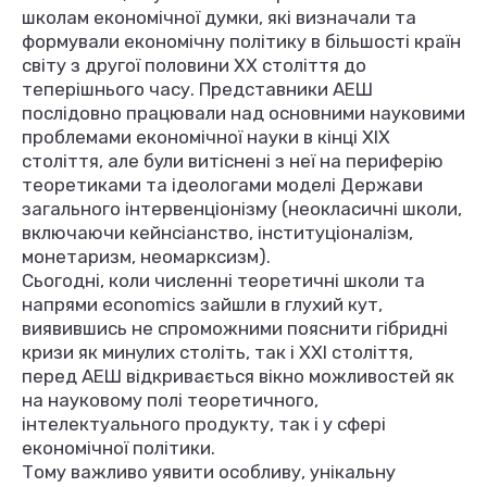
школам економічної думки, які визначали та
формували економічну політику в більшості країн
світу з другої половини XX століття до
теперішнього часу. Представники АЕШ
послідовно працювали над основними науковими
проблемами економічної науки в кінці XIX
століття, але були витіснені з неї на периферію
теоретиками та ідеологами моделі Держави
загального інтервенціонізму (неокласичні школи,
включаючи кейнсіанство, інституціоналізм,
монетаризм, неомарксизм).
Сьогодні, коли численні теоретичні школи та
напрями economics зайшли в глухий кут,
виявившись не спроможними пояснити гібридні
кризи як минулих століть, так і XXI століття,
перед АЕШ відкривається вікно можливостей як
на науковому полі теоретичного,
інтелектуального продукту, так і у сфері
економічної політики.
Тому важливо уявити особливу, унікальну