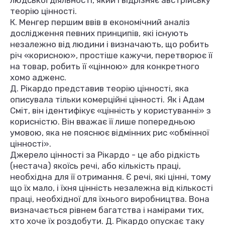
людської діяльності, який і відрізняє австрійську
теорію цінності.
К. Менгер першим ввів в економічний аналіз
дослідження певних принципів, які існують
незалежно від людини і визначають, що робить
річ «корисною», простіше кажучи, перетворює її
на товар, робить її «цінною» для конкретного
хомо адженс.
Д. Рікардо представив теорію цінності, яка
описувала тільки комерційні цінності. Як і Адам
Сміт, він ідентифікує «цінність у користуванні» з
корисністю. Він вважає її лише попередньою
умовою, яка не пояснює відмінних рис «обмінної
цінності».
Джерело цінності за Рікардо - це або рідкість
(нестача) якоїсь речі, або кількість праці,
необхідна для її отримання. Є речі, які цінні, тому
що їх мало, і їхня цінність незалежна від кількості
праці, необхідної для їхнього виробництва. Вона
визначається рівнем багатства і намірами тих,
хто хоче їх роздобути. Д. Рікардо опускає таку