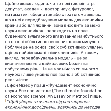
Щойно якась людина, чи то політик, міністр,
депутат, академік, доктор наук, футуролог,
математик, кібернетик або стратегом заявляє,
що в неї є передбачувана модель для економіки
країни або для людини, вона виходить за межі
науки «економіка» і переходить на поле
буденного вульгарного вгадування майбутнього
на основі об'єктивно неповних даних минулого.
Роблячи це на основі своїх суб'єктивних уявлень і
оцінок найрізноманітніших чинників. У такому
вигляді передбачувальна модель - це за
визначенням «вгадайка», яких безліч на
побутовому рівні. Це не має нічого спільного з
наукою і лише умовно пов'язано з об'єктивною
реальністю.
Л. фон Мізес у праці «Фундамент економічної
науки. Есе про метод» (The ultimate foundation
of economic science. An Essay on Method) пише:
L
"
Щоб уберегти вченого від спотворення
економічних досліджень, вдаючись до методів