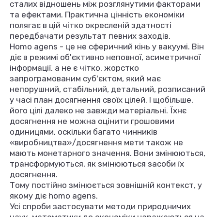
сталих відношень між розглянутими факторами
та ефектами. Практична цінність економіки
полягає в цій чітко окресленій здатності
передбачати результат певних заходів.
Homo agens - це не сферичний кінь у вакуумі. Він
діє в режимі об'єктивно неповної, асиметричної
інформації, а не є чітко, жорстко
запрограмованим суб'єктом, який має
непорушний, стабільний, детальний, розписаний
у часі план досягнення своїх цілей. І щобільше,
його цілі далеко не завжди матеріальні. Їхнє
досягнення не можна оцінити грошовими
одиницями, оскільки багато чинників
«виробництва»/досягнення мети також не
мають монетарного значення. Вони змінюються,
трансформуються, як змінюються засоби їх
досягнення.
Тому постійно змінюється зовнішній контекст, у
якому діє homo agens.
Усі спроби застосувати методи природничих