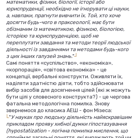
математики, фізики, біології, історії або
юриспруденції, необхідно не ігнорувати ці науки,
а, навпаки, прагнути вивчити їх. Той, хто хоче
досягти будь-чого в праксеології, має бути
обізнаним із математикою, фізикою, біологією,
історією та юриспруденцією, щоб не
переплутати завдання та методи теорії людської
діяльності із завданнями та методами будь-кого
L
з цих інших галузей знань.
"
Самі поняття «суспільство», «економіка»,
«корпорація», «світова економіка» - це
концепції, вербальні конструкти. Оживляти їх,
наділяти здатністю діяти, тобто здійснювати
вибір засобів для досягнення цілей (які ж можуть
бути цілі у словесного конструкта?) - це чергова
фатальна методологічна помилка. Знову
звернемося до класика АЕШ - фон Мізеса:
L
"
У науках про людську діяльність найяскравішим
прикладом прояву хибної думки гіпостазування
(hypostatization - логічна помилка мислення, що
сприймає загальні поняття, які виражають той чи