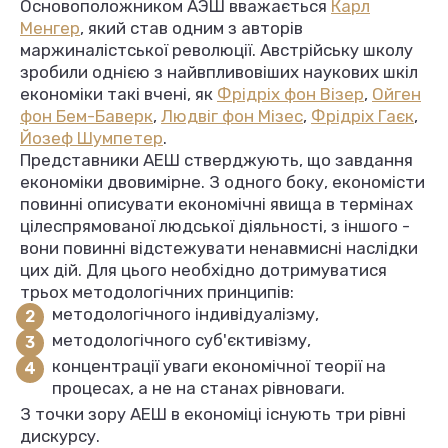
Основоположником АЭШ вважається
Карл
Менгер
, який став одним з авторів
маржиналістської революції. Австрійську школу
зробили однією з найвпливовіших наукових шкіл
економіки такі вчені, як
Фрідріх фон Візер
,
Ойген
фон Бем-Баверк
,
Людвіг фон Мізес
,
Фрідріх Гаєк
,
Йозеф Шумпетер
.
Представники АЕШ стверджують, що завдання
економіки двовимірне. З одного боку, економісти
повинні описувати економічні явища в термінах
цілеспрямованої людської діяльності, з іншого -
вони повинні відстежувати ненавмисні наслідки
цих дій. Для цього необхідно дотримуватися
трьох методологічних принципів:
методологічного індивідуалізму,
методологічного суб'єктивізму,
концентрації уваги економічної теорії на
процесах, а не на станах рівноваги.
З точки зору АЕШ в економіці існують три рівні
дискурсу.