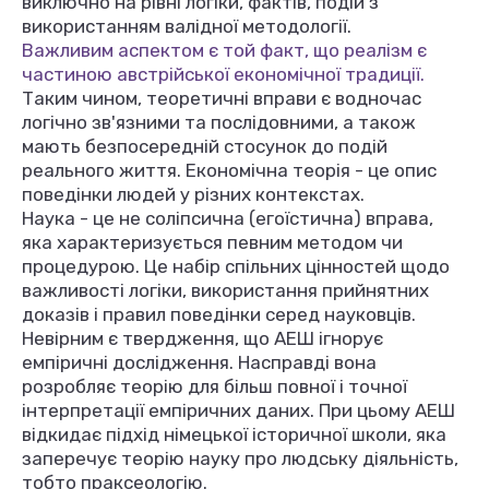
виключно на рівні логіки, фактів, подій з
використанням валідної методології.
Важливим аспектом є той факт, що реалізм є
частиною австрійської економічної традиції.
Таким чином, теоретичні вправи є водночас
логічно зв'язними та послідовними, а також
мають безпосередній стосунок до подій
реального життя. Економічна теорія - це опис
поведінки людей у різних контекстах.
Наука - це не соліпсична (егоїстична) вправа,
яка характеризується певним методом чи
процедурою. Це набір спільних цінностей щодо
важливості логіки, використання прийнятних
доказів і правил поведінки серед науковців.
Невірним є твердження, що АЕШ ігнорує
емпіричні дослідження. Насправді вона
розробляє теорію для більш повної і точної
інтерпретації емпіричних даних. При цьому АЕШ
відкидає підхід німецької історичної школи, яка
заперечує теорію науку про людську діяльність,
тобто праксеологію.