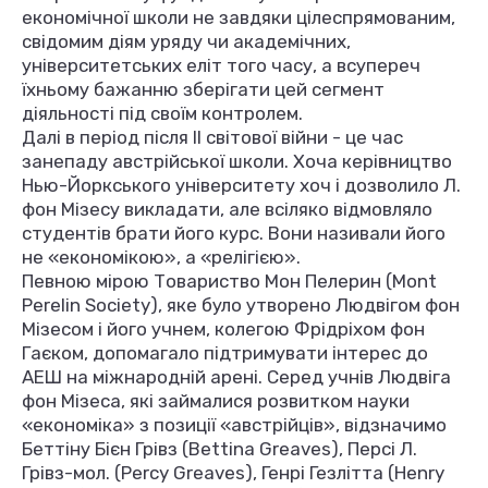
економічної школи не завдяки цілеспрямованим,
свідомим діям уряду чи академічних,
університетських еліт того часу, а всупереч
їхньому бажанню зберігати цей сегмент
діяльності під своїм контролем.
Далі в період після II світової війни - це час
занепаду австрійської школи. Хоча керівництво
Нью-Йоркського університету хоч і дозволило Л.
фон Мізесу викладати, але всіляко відмовляло
студентів брати його курс. Вони називали його
не «економікою», а «релігією».
Певною мірою Товариство Мон Пелерин (Mont
Perelin Society), яке було утворено Людвігом фон
Мізесом і його учнем, колегою Фрідріхом фон
Гаєком, допомагало підтримувати інтерес до
АЕШ на міжнародній арені. Серед учнів Людвіга
фон Мізеса, які займалися розвитком науки
«економіка» з позиції «австрійців», відзначимо
Беттіну Бієн Грівз (Bettina Greaves), Персі Л.
Грівз-мол. (Percy Greaves), Генрі Гезлітта (Henry