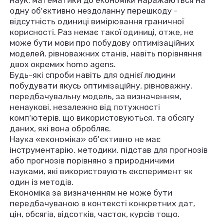
наук, математики до економіки наражаються на
одну об'єктивно нездоланну перешкоду -
відсутність одиниці вимірювання граничної
корисності. Раз немає такої одиниці, отже, не
може бути мови про побудову оптимізаційних
моделей, рівноважних станів, навіть порівняння
двох окремих homo agens.
Будь-які спроби навіть для однієї людини
побудувати якусь оптимізаційну, рівноважну,
передбачувальну модель, за визначенням,
ненаукові, незалежно від потужності
комп'ютерів, що використовуються, та обсягу
даних, які вона обробляє.
Наука «економіка» об'єктивно не має
інструментарію, методики, підстав для прогнозів
або прогнозів порівняно з природничими
науками, які використовують експеримент як
один із методів.
Економіка за визначенням не може бути
передбачуваною в контексті конкретних дат,
цін, обсягів, відсотків, часток, курсів тощо.